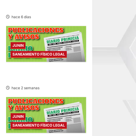
SANEAMIENTO FÍSICO LEGAL
e
– SÁBADO 01/AGO/2026
hace 6 días
e
n
JUNIN
t
SANEAMIENTO FÍSICO LEGAL
r
SANEAMIENTO FÍSICO LEGAL
a
– SÁBADO 25/JUL/2026
hace 2 semanas
d
a
s
JUNIN
SANEAMIENTO FÍSICO LEGAL