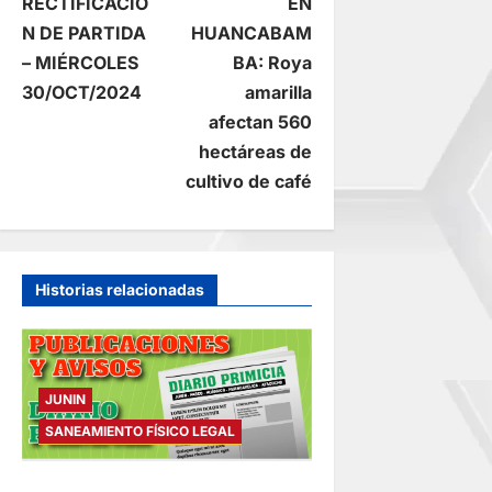
RECTIFICACIÓ
EN
a
N DE PARTIDA
HUANCABAM
– MIÉRCOLES
BA: Roya
v
30/OCT/2024
amarilla
e
afectan 560
hectáreas de
g
cultivo de café
a
c
Historias relacionadas
i
ó
JUNIN
n
SANEAMIENTO FÍSICO LEGAL
d