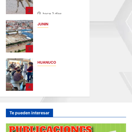
SARNA AMENAZA A
LAS VICUÑAS
2
hace 2 días
JUNIN
YANACANCHA:
ALCALDE
CUESTIONADO POR
3
OBRA INCONCLUSA
DE I.E.
HUANUCO
hace 2 días
LIMA-HUÁNUCO:
DENUNCIAN HURTO
DE EQUIPAJES Y
4
MERCADERÍA EN
BUS
INTERPROVINCIAL
hace 2 días
Te pueden interesar