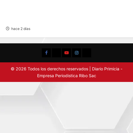
LIMA-HUÁNUCO: DENUNCIAN HURTO DE
EQUIPAJES Y MERCADERÍA EN BUS
INTERPROVINCIAL
hace 2 días
Facebook
TikTok
YouTube
Instagram
X
© 2026 Todos los derechos reservados | Diario Primicia -
Empresa Periodistica Ribo Sac