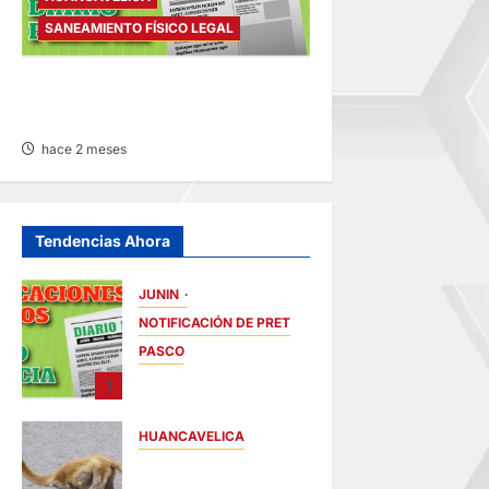
SANEAMIENTO FÍSICO LEGAL
SANEAMIENTO FÍSICO LEGAL
– VIERNES 19/JUN/2026
hace 2 meses
Tendencias Ahora
JUNIN
NOTIFICACIÓN DE PRETENSIÓN
PASCO
NOTIFICACIÓN DE
1
PRETENSIÓN –
VIERNES
HUANCAVELICA
07/AGO/2026
HUANCAVELICA:
hace 13 minutos