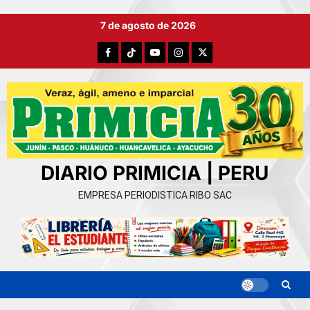
Ir
7 de agosto de 2026
al
contenido
Facebook
TikTok
YouTube
Instagram
X
DIARIO PRIMICIA | PERU
EMPRESA PERIODISTICA RIBO SAC