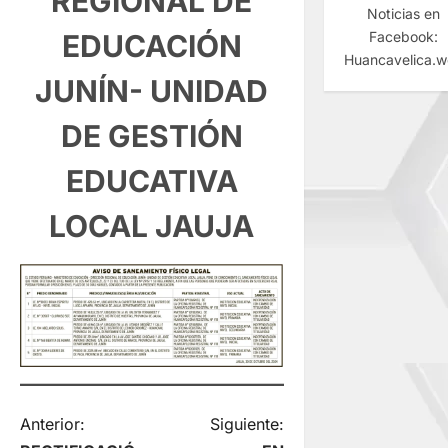
REGIONAL DE
Noticias en
EDUCACIÓN
Facebook:
Huancavelica.
JUNÍN- UNIDAD
DE GESTIÓN
EDUCATIVA
LOCAL JAUJA
N
Anterior:
Siguiente: