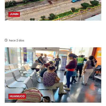
JUNIN
YANACANCHA: ALCALDE CUESTIONADO POR
OBRA INCONCLUSA DE I.E.
hace 2 días
HUANUCO