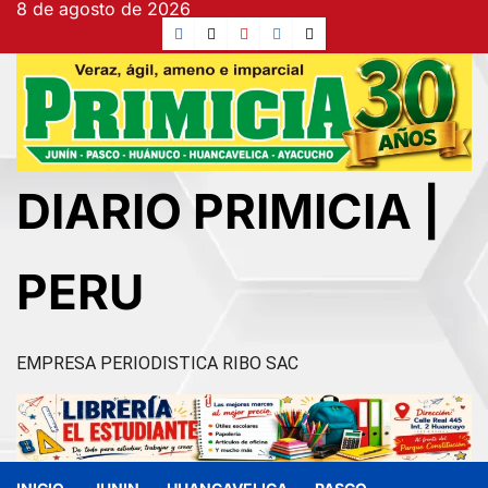
8 de agosto de 2026
Ir
Facebook
TikTok
YouTube
Instagram
X
al
contenido
DIARIO PRIMICIA |
PERU
EMPRESA PERIODISTICA RIBO SAC