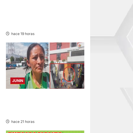
SUSTO, MIEDO Y LAGRIMAS:
SISMO REMECIÓ AYER EN
VARIAS PROVINCIAS DE
JUNÍN
hace 19 horas
JUNIN
HACE 20 DÍAS: BUSCAN A
PANADERO DE 69 AÑOS
DESAPARECIDO
hace 21 horas