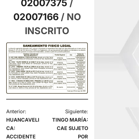
02007375
/
02007166
/ NO
INSCRITO
N
Anterior:
Siguiente:
HUANCAVELI
TINGO MARÍA:
a
CA:
CAE SUJETO
ACCIDENTE
POR