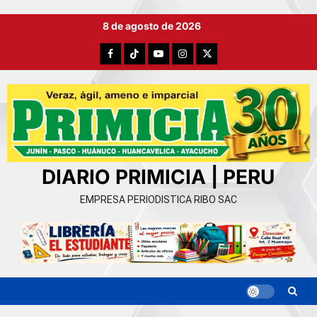
Ir
8 de agosto de 2026
al
contenido
Facebook
TikTok
YouTube
Instagram
X
DIARIO PRIMICIA | PERU
EMPRESA PERIODISTICA RIBO SAC