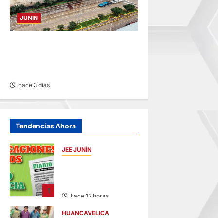
JUNIN
YANACANCHA: ALCALDE
CUESTIONADO POR OBRA
INCONCLUSA DE I.E.
hace 3 días
Tendencias Ahora
JEE JUNÍN
PUBLICACIÓN JEE
JUNÍN – VIERNES
07/AGO/2026
1
hace 12 horas
HUANCAVELICA