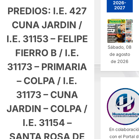
2026-
2027
PREDIOS: I.E. 427
CUNA JARDIN /
I.E. 31153 – FELIPE
Sábado, 08
FIERRO B / I.E.
de agosto
de 2026
31173 – PRIMARIA
– COLPA / I.E.
31173 – CUNA
JARDIN – COLPA /
I.E. 31154 –
En colaboraci
SANTA ROSA DE
con el Portal 