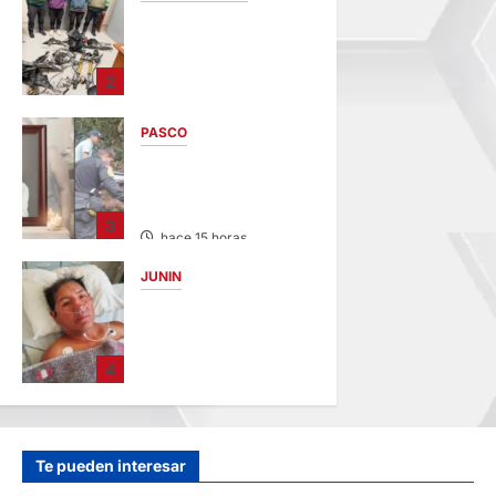
EN CHURCAMPA:
“LOS
DESMANTELADORE
2
S DE CHONTA” SON
DETENIDOS
PASCO
hace 13 horas
VILLA RICA:
HALLAN SIN VIDA A
MENOR DE 13 AÑOS
3
hace 15 horas
JUNIN
BUSCAN A
FAMILIARES: DE
PACIENTE
4
INTERNADO EN
HOSPITAL DE
JAUJA
hace 17 horas
Te pueden interesar