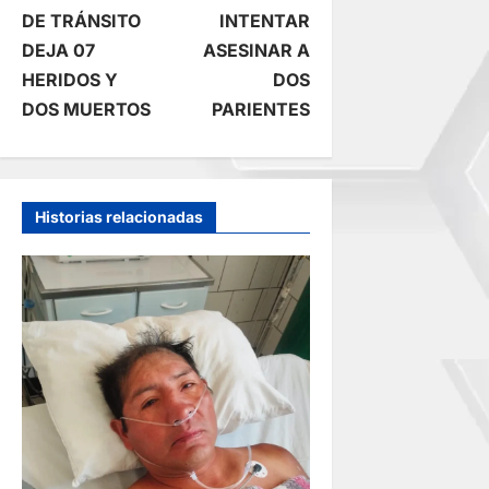
v
DE TRÁNSITO
INTENTAR
e
DEJA 07
ASESINAR A
HERIDOS Y
DOS
g
DOS MUERTOS
PARIENTES
a
c
Historias relacionadas
i
ó
n
d
e