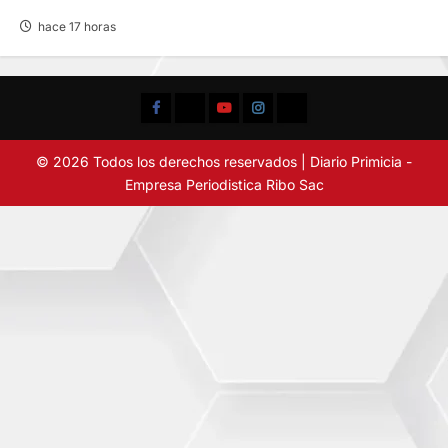
hace 17 horas
Facebook
TikTok
YouTube
Instagram
X
© 2026 Todos los derechos reservados | Diario Primicia -
Empresa Periodistica Ribo Sac