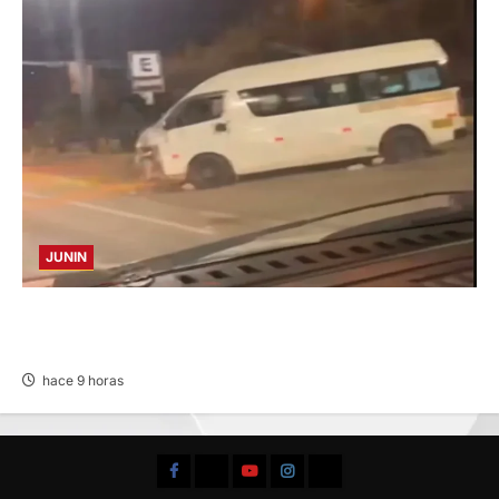
JUNIN
VIOLENTO CHOQUE: DEJA CINCO HERIDOS
POR EL “CAMINITO DE HUANCAYO”
hace 9 horas
Facebook
TikTok
YouTube
Instagram
X