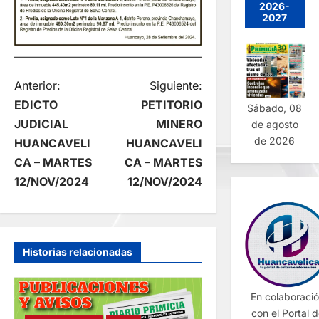
2026-
2027
N
Anterior:
Siguiente:
EDICTO
PETITORIO
Sábado, 08
a
JUDICIAL
MINERO
de agosto
de 2026
HUANCAVELI
HUANCAVELI
v
CA – MARTES
CA – MARTES
e
12/NOV/2024
12/NOV/2024
g
a
Historias relacionadas
c
En colaboraci
i
con el Portal 