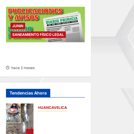
JUNIN
SANEAMIENTO FÍSICO LEGAL
SANEAMIENTO FÍSICO LEGAL
– MARTES 23/JUN/2026
hace 2 meses
Tendencias Ahora
HUANCAVELICA
CHURCAMPA:
COCINA CASI CAE
SOBRE MUJER
1