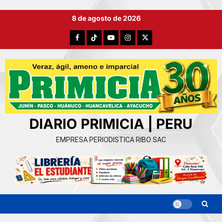
Ir
8 de agosto de 2026
al
contenido
Facebook
TikTok
YouTube
Instagram
X
DIARIO PRIMICIA | PERU
EMPRESA PERIODISTICA RIBO SAC