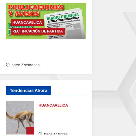
HUANCAVELICA
RECTIFICACIÓN DE PARTIDA
RECTIFICACIÓN DE PARTIDA –
LUNES 20/JUL/2026
hace 2 semanas
Tendencias Ahora
HUANCAVELICA
HUANCAVELICA:
SARNA AMENAZA A
LAS VICUÑAS
1
hace 17 horas