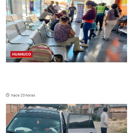
HUANUCO
LIMA-HUÁNUCO: DENUNCIAN HURTO DE
EQUIPAJES Y MERCADERÍA EN BUS
INTERPROVINCIAL
hace 23 horas