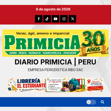
Ir
6 de agosto de 2026
al
contenido
Facebook
TikTok
YouTube
Instagram
X
DIARIO PRIMICIA | PERU
EMPRESA PERIODISTICA RIBO SAC