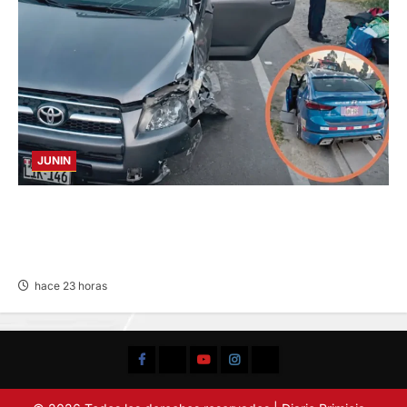
JUNIN
CHOQUE CAMIONETA Y AUTOMOVIL: DEJA
VARIOS HERIDOS EN LA CARRETERA
CENTRAL
hace 23 horas
Facebook
TikTok
YouTube
Instagram
X