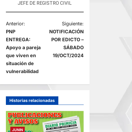
JEFE DE REGISTRO CIVIL
N
Anterior:
Siguiente:
PNP
NOTIFICACIÓN
a
ENTREGA:
POR EDICTO –
Apoyo a pareja
SÁBADO
v
que viven en
19/OCT/2024
e
situación de
vulnerabilidad
g
a
Historias relacionadas
c
i
ó
JUNIN