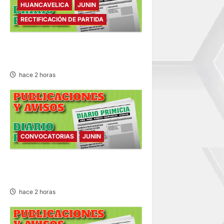
HUANCAVELICA
JUNIN
s
RECTIFICACIÓN DE PARTIDA
RECTIFICACIÓN DE PARTIDA –
VIERNES 07/AGO/2026
hace 2 horas
CONVOCATORIAS
JUNIN
CONVOCATORIAS – VIERNES
07/AGO/2026
hace 2 horas