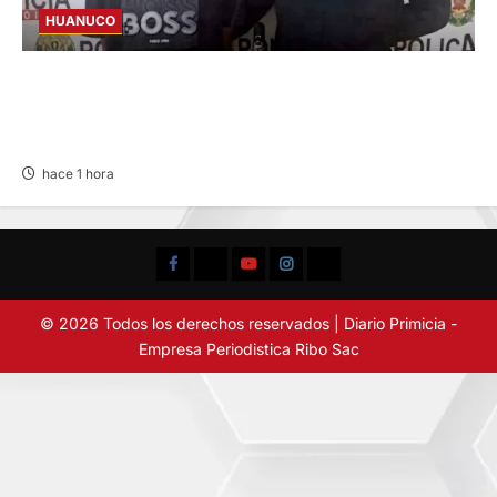
HUANUCO
INVESTIGAN A MENOR DE 13 AÑOS POR
PRESUNTO HURTO DE S/ 17 MIL EN PUERTO
INCA
hace 1 hora
Facebook
TikTok
YouTube
Instagram
X
© 2026 Todos los derechos reservados | Diario Primicia -
Empresa Periodistica Ribo Sac