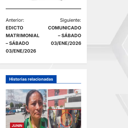
N
Anterior:
Siguiente:
EDICTO
COMUNICADO
a
MATRIMONIAL
– SÁBADO
– SÁBADO
03/ENE/2026
v
03/ENE/2026
e
g
Historias relacionadas
a
c
i
ó
JUNIN