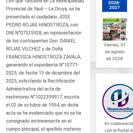
Civil que funciona en La Municipalidad
2026-
2027
Provincial de Yauli – La Oroya, se ha
presentado el ciudadano JOSE
PEDRO ROJAS HINOSTROZA, con
DNI N°07325928, en representación
de los contrayentes Don: DANIEL
Viernes, 07
ROJAS VILCHEZ y de Doña:
de agosto
FRANCISCA HINOSTROZA ZAVALA,
de 2026
generando el expediente N°10771-
2025, de fecha 15 de diciembre del
2025, solicitando la Rectificación
Administrativa del acta de
matrimonio N°1022399917; inscrita
el 02 de octubre de 1954, en dicha
acta se ha evidenciado que no se ha
consignado erróneamente en el
En colaboraci
cuerpo principal, el apellido materno
con el Portal 