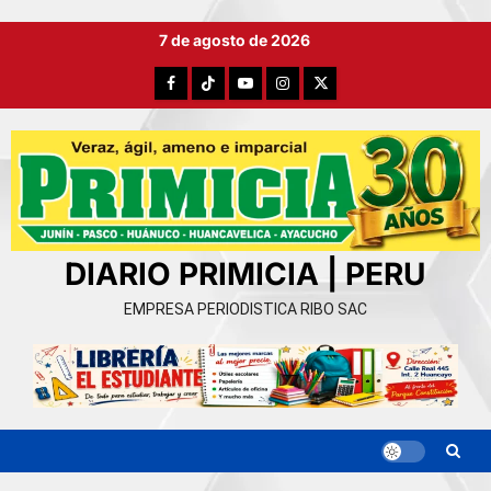
Ir
7 de agosto de 2026
al
contenido
Facebook
TikTok
YouTube
Instagram
X
DIARIO PRIMICIA | PERU
EMPRESA PERIODISTICA RIBO SAC