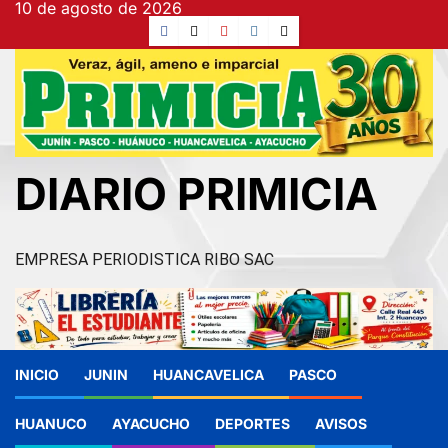
10 de agosto de 2026
Ir
Facebook
TikTok
YouTube
Instagram
X
al
contenido
DIARIO PRIMICIA
EMPRESA PERIODISTICA RIBO SAC
INICIO
JUNIN
HUANCAVELICA
PASCO
HUANUCO
AYACUCHO
DEPORTES
AVISOS