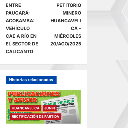
ENTRE
PETITORIO
a
PAUCARÁ-
MINERO
ACOBAMBA:
HUANCAVELI
v
VEHÍCULO
CA –
e
CAE A RÍO EN
MIÉRCOLES
EL SECTOR DE
20/AGO/2025
g
CALICANTO
a
c
Historias relacionadas
i
ó
HUANCAVELICA
JUNIN
n
RECTIFICACIÓN DE PARTIDA