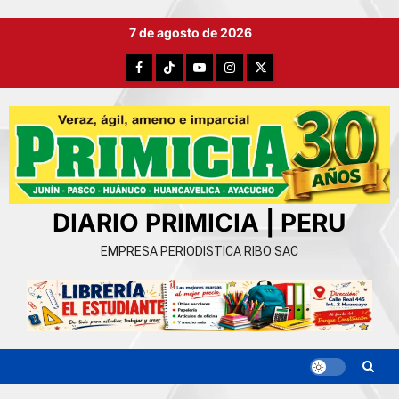
Ir
7 de agosto de 2026
al
contenido
Facebook
TikTok
YouTube
Instagram
X
DIARIO PRIMICIA | PERU
EMPRESA PERIODISTICA RIBO SAC