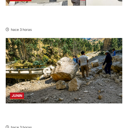
DETIENEN A «OZUNA TINGALÉS» POR
REQUISITORIA PENDIENTE
hace 3 horas
JUNIN
SUSTO, MIEDO Y LAGRIMAS: SISMO REMECIÓ
AYER EN VARIAS PROVINCIAS DE JUNÍN
hace 3 horas