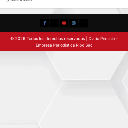
Facebook
TikTok
YouTube
Instagram
X
© 2026 Todos los derechos reservados | Diario Primicia -
Empresa Periodistica Ribo Sac