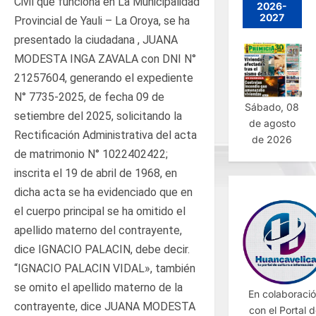
Civil que funciona en La Municipalidad
2026-
2027
Provincial de Yauli – La Oroya, se ha
presentado la ciudadana , JUANA
MODESTA INGA ZAVALA con DNI N°
21257604, generando el expediente
N° 7735-2025, de fecha 09 de
Sábado, 08
setiembre del 2025, solicitando la
de agosto
Rectificación Administrativa del acta
de 2026
de matrimonio N° 1022402422;
inscrita el 19 de abril de 1968, en
dicha acta se ha evidenciado que en
el cuerpo principal se ha omitido el
apellido materno del contrayente,
dice IGNACIO PALACIN, debe decir.
“IGNACIO PALACIN VIDAL», también
se omito el apellido materno de la
En colaboraci
contrayente, dice JUANA MODESTA
con el Portal 