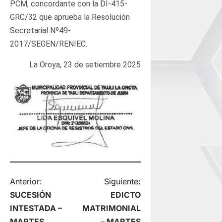
PCM, concordante con la DI-415-
GRC/32 que aprueba la Resolución
Secretarial Nº49-
2017/SEGEN/RENIEC.
La Oroya, 23 de setiembre 2025
N
Anterior:
Siguiente:
SUCESIÓN
EDICTO
a
INTESTADA –
MATRIMONIAL
MARTES
– MARTES