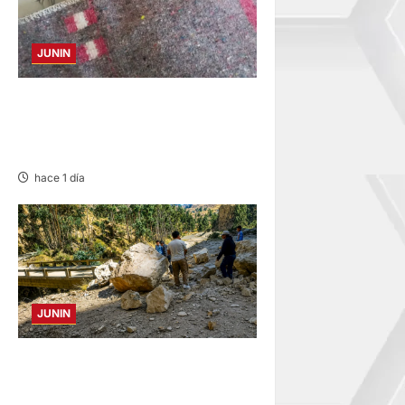
JUNIN
BUSCAN A FAMILIARES: DE
PACIENTE INTERNADO EN
HOSPITAL DE JAUJA
hace 1 día
JUNIN
SUSTO, MIEDO Y LAGRIMAS:
SISMO REMECIÓ AYER EN