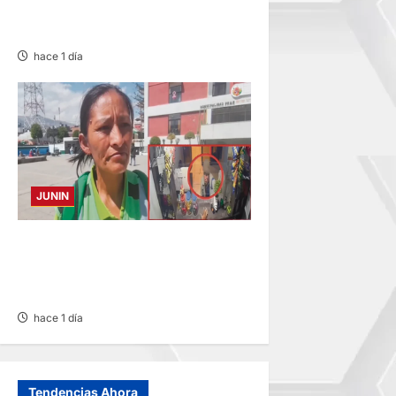
VARIAS PROVINCIAS DE
JUNÍN
hace 1 día
JUNIN
HACE 20 DÍAS: BUSCAN A
PANADERO DE 69 AÑOS
DESAPARECIDO
hace 1 día
Tendencias Ahora