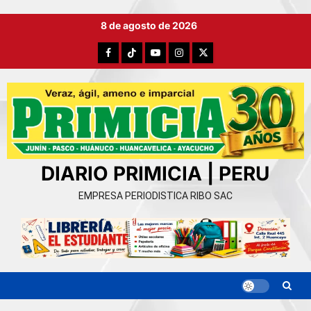
Ir
8 de agosto de 2026
al
contenido
Facebook
TikTok
YouTube
Instagram
X
DIARIO PRIMICIA | PERU
EMPRESA PERIODISTICA RIBO SAC