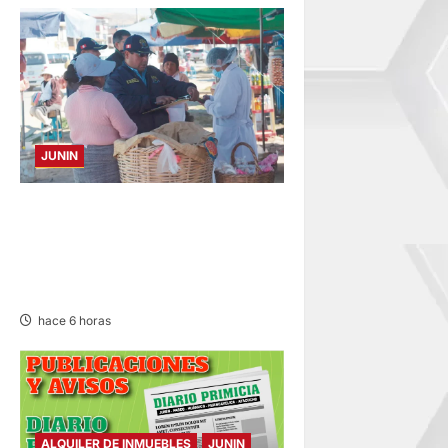
JUNIN
¡QUÉ REINCIDENTE!:
CLAUSURA PANADERÍA EN
JAUJA POR LA INMUNDICIA
HALLADA
hace 6 horas
ALQUILER DE INMUEBLES
JUNIN