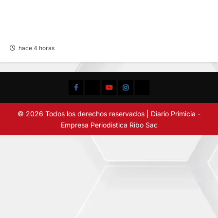
AL CUMPLIRSE LA TERCERA FECHA: ALIANZA
SUPERA A FLAMENGO FBC Y LIDERA LIGA
FEMENINA
hace 4 horas
Facebook
TikTok
YouTube
Instagram
X
© 2026 Todos los derechos reservados | Diario Primicia -
Empresa Periodistica Ribo Sac