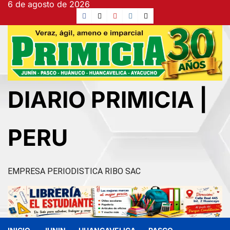
6 de agosto de 2026
Ir
Facebook
TikTok
YouTube
Instagram
X
al
contenido
DIARIO PRIMICIA |
PERU
EMPRESA PERIODISTICA RIBO SAC