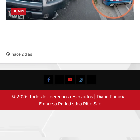
JUNIN
CHOQUE CAMIONETA Y AUTOMOVIL: DEJA
VARIOS HERIDOS EN LA CARRETERA
CENTRAL
hace 2 días
Facebook
TikTok
YouTube
Instagram
X
© 2026 Todos los derechos reservados | Diario Primicia -
Empresa Periodistica Ribo Sac