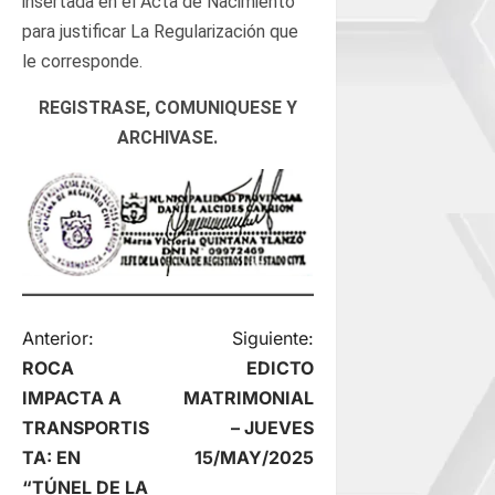
insertada en el Acta de Nacimiento
para justificar La Regularización que
le corresponde.
REGISTRASE, COMUNIQUESE Y
ARCHIVASE.
N
Anterior:
Siguiente:
ROCA
EDICTO
a
IMPACTA A
MATRIMONIAL
TRANSPORTIS
– JUEVES
v
TA: EN
15/MAY/2025
“TÚNEL DE LA