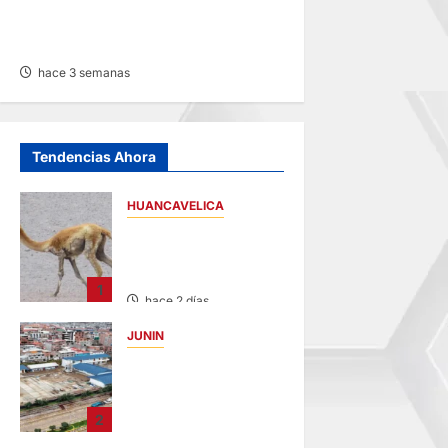
RECTIFICACIÓN DE PARTIDA –
LUNES 20/JUL/2026
hace 3 semanas
Tendencias Ahora
HUANCAVELICA
HUANCAVELICA:
SARNA AMENAZA A
LAS VICUÑAS
1
hace 2 días
JUNIN
YANACANCHA:
ALCALDE
CUESTIONADO POR
2
OBRA INCONCLUSA
DE I.E.