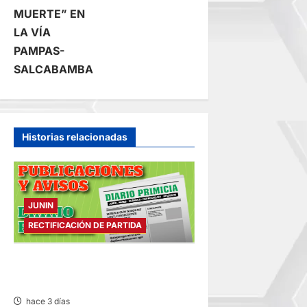
e
MUERTE” EN
g
LA VÍA
PAMPAS-
a
SALCABAMBA
c
i
Historias relacionadas
ó
n
JUNIN
d
RECTIFICACIÓN DE PARTIDA
e
RECTIFICACIÓN DE PARTIDA –
e
MARTES 04/AGO/2026
hace 3 días