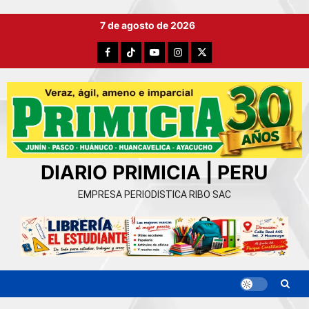
Ir
7 de agosto de 2026
al
contenido
Facebook
TikTok
YouTube
Instagram
X
DIARIO PRIMICIA | PERU
EMPRESA PERIODISTICA RIBO SAC