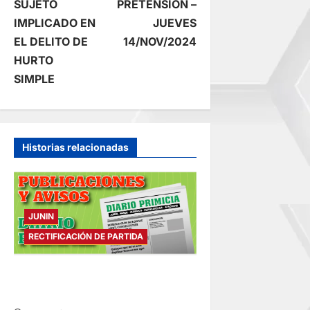
SUJETO
PRETENSIÓN –
v
IMPLICADO EN
JUEVES
e
EL DELITO DE
14/NOV/2024
HURTO
g
SIMPLE
a
c
Historias relacionadas
i
ó
JUNIN
n
RECTIFICACIÓN DE PARTIDA
d
RECTIFICACIÓN DE PARTIDA –
e
MARTES 04/AGO/2026