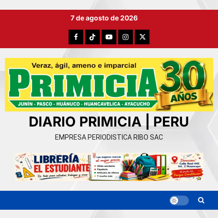
Ir
7 de agosto de 2026
al
contenido
Facebook
TikTok
YouTube
Instagram
X
DIARIO PRIMICIA | PERU
EMPRESA PERIODISTICA RIBO SAC