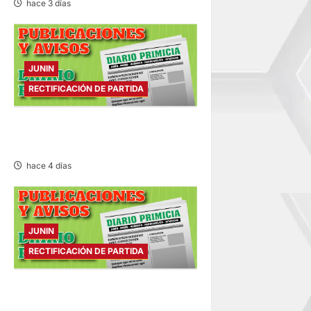
hace 3 días
e
n
JUNIN
t
RECTIFICACIÓN DE PARTIDA
r
RECTIFICACIÓN DE PARTIDA –
a
LUNES 03/AGO/2026
hace 4 días
d
a
s
JUNIN
RECTIFICACIÓN DE PARTIDA
RECTIFICACIÓN DE PARTIDA –
SÁBADO 01/AGO/2026