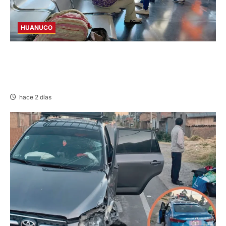
HUANUCO
LIMA-HUÁNUCO: DENUNCIAN HURTO DE
EQUIPAJES Y MERCADERÍA EN BUS
INTERPROVINCIAL
hace 2 días