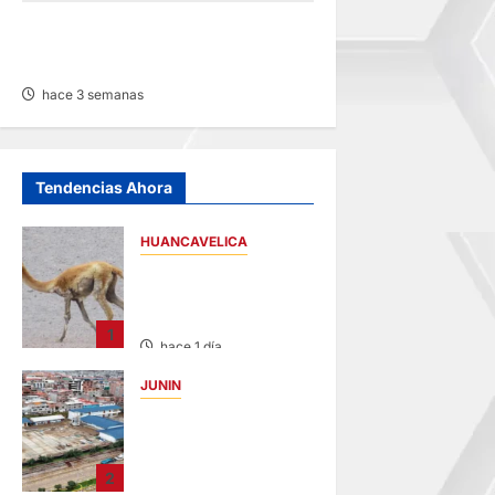
RECTIFICACIÓN DE PARTIDA –
LUNES 20/JUL/2026
hace 3 semanas
Tendencias Ahora
HUANCAVELICA
HUANCAVELICA:
SARNA AMENAZA A
LAS VICUÑAS
1
hace 1 día
JUNIN
YANACANCHA:
ALCALDE
CUESTIONADO POR
2
OBRA INCONCLUSA