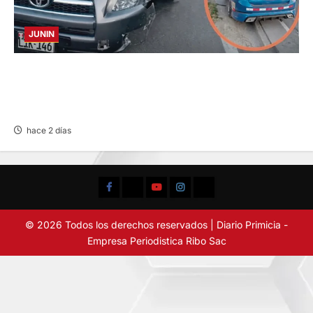
JUNIN
CHOQUE CAMIONETA Y AUTOMOVIL: DEJA
VARIOS HERIDOS EN LA CARRETERA
CENTRAL
hace 2 días
Facebook
TikTok
YouTube
Instagram
X
© 2026 Todos los derechos reservados | Diario Primicia -
Empresa Periodistica Ribo Sac