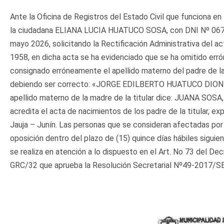
Ante la Oficina de Registros del Estado Civil que funciona en
la ciudadana ELIANA LUCIA HUATUCO SOSA, con DNI Nº 0674
mayo 2026, solicitando la Rectificación Administrativa del 
1958, en dicha acta se ha evidenciado que se ha omitido err
consignado erróneamente el apellido materno del padre de l
debiendo ser correcto: «JORGE EDILBERTO HUATUCO DIONISIO
apellido materno de la madre de la titular dice: JUANA SO
acredita el acta de nacimientos de los padre de la titular, ex
Jauja – Junín. Las personas que se consideran afectadas por 
oposición dentro del plazo de (15) quince días hábiles siguie
se realiza en atención a lo dispuesto en el Art. No 73 del
GRC/32 que aprueba la Resolución Secretarial Nº49-2017/