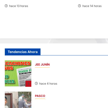
hace 13 horas
hace 14 horas
Tendencias Ahora
JEE JUNÍN
PUBLICACIÓN JEE JUNÍN – VIERNES
07/AGO/2026
1
hace 4 horas
PASCO
VILLA RICA: HALLAN SIN VIDA A MENOR DE
13 AÑOS