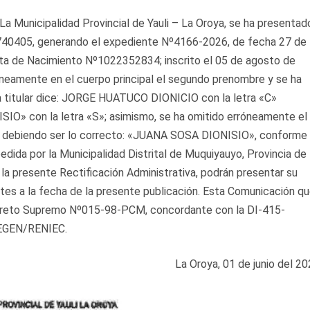
 La Municipalidad Provincial de Yauli – La Oroya, se ha presentad
0405, generando el expediente Nº4166-2026, de fecha 27 de
acta de Nacimiento Nº1022352834; inscrito el 05 de agosto de
óneamente en el cuerpo principal el segundo prenombre y se ha
a titular dice: JORGE HUATUCO DIONICIO con la letra «C»
» con la letra «S»; asimismo, se ha omitido erróneamente el
SA, debiendo ser lo correcto: «JUANA SOSA DIONISIO», conforme
pedida por la Municipalidad Distrital de Muquiyauyo, Provincia de
la presente Rectificación Administrativa, podrán presentar su
ntes a la fecha de la presente publicación. Esta Comunicación q
 Decreto Supremo Nº015-98-PCM, concordante con la DI-415-
SEGEN/RENIEC.
La Oroya, 01 de junio del 2