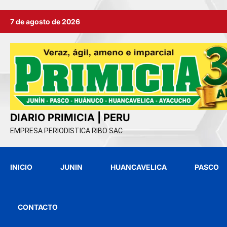
Ir
7 de agosto de 2026
al
contenido
DIARIO PRIMICIA | PERU
EMPRESA PERIODISTICA RIBO SAC
INICIO
JUNIN
HUANCAVELICA
PASCO
CONTACTO