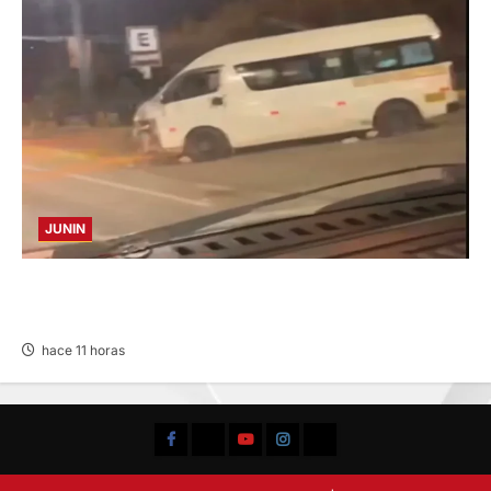
JUNIN
VIOLENTO CHOQUE: DEJA CINCO HERIDOS
POR EL “CAMINITO DE HUANCAYO”
hace 11 horas
Facebook
TikTok
YouTube
Instagram
X