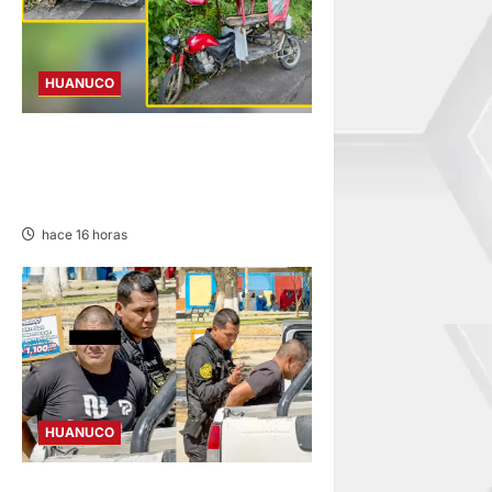
HUANUCO
YUYAPICHIS: CONDUCTORA
INVESTIGADA ACLARA QUE
AUXILIÓ A VÍCTIMAS
hace 16 horas
HUANUCO