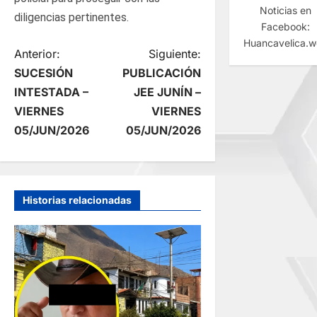
Noticias en
diligencias pertinentes.
Facebook:
Huancavelica.
N
Anterior:
Siguiente:
SUCESIÓN
PUBLICACIÓN
a
INTESTADA –
JEE JUNÍN –
VIERNES
VIERNES
v
05/JUN/2026
05/JUN/2026
e
g
Historias relacionadas
a
c
i
ó