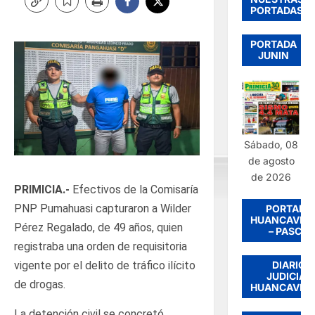
PORTADAS
PORTADA
JUNIN
Sábado, 08
de agosto
de 2026
PRIMICIA.-
Efectivos de la Comisaría
PNP Pumahuasi capturaron a Wilder
PORTADA
HUANCAVEL
Pérez Regalado, de 49 años, quien
– PASCO
registraba una orden de requisitoria
DIARIO
vigente por el delito de tráfico ilícito
JUDICIAL
de drogas.
HUANCAVEL
La detención civil se concretó