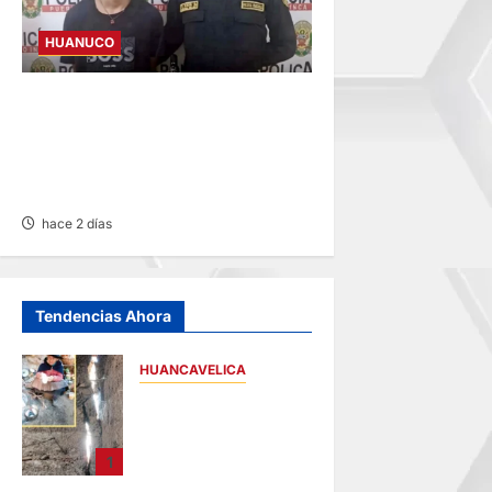
HUANUCO
INVESTIGAN A MENOR DE 13
AÑOS POR PRESUNTO
HURTO DE S/ 17 MIL EN
PUERTO INCA
hace 2 días
Tendencias Ahora
HUANCAVELICA
CHURCAMPA:
COCINA CASI CAE
SOBRE MUJER
1
ADULTA TRAS