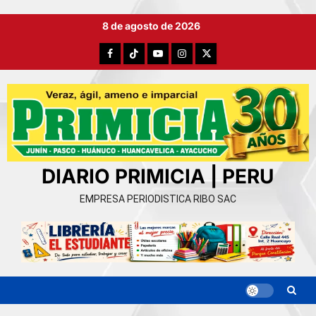
Ir
8 de agosto de 2026
al
contenido
Facebook
TikTok
YouTube
Instagram
X
DIARIO PRIMICIA | PERU
EMPRESA PERIODISTICA RIBO SAC