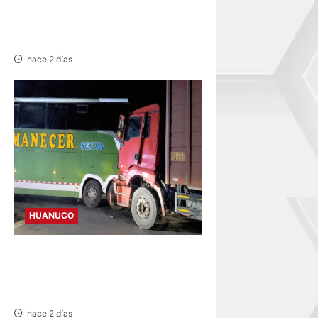
DETIENEN A «OZUNA
TINGALÉS» POR
REQUISITORIA PENDIENTE
hace 2 días
HUANUCO
BUS Y CAMIÓN COLISIONAN
EN LA CARRETERA TINGO
MARÍA-HUÁNUCO
hace 2 días