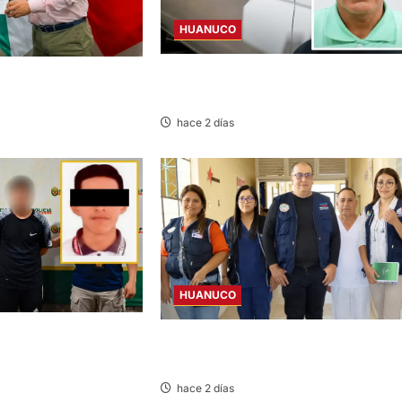
HUANUCO
SENTENCIADO POR HOMICIDIO DE
MACHA ES EL NUEVO
MADRE Y SU BEBÉ EN MARGOS
NAL DE SALUD
hace 2 días
HUANUCO
ETO INVESTIGADO POR
INICIA SUPERVISIÓN EN CENTROS DE
ICIDIO CONTRA
AUCAYACU Y PUMAHUASI
LA UNAS
hace 2 días