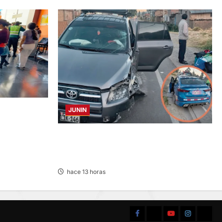
JUNIN
HURTO DE
 BUS
CHOQUE CAMIONETA Y AUTOMOVIL: DEJA
VARIOS HERIDOS EN LA CARRETERA
CENTRAL
hace 13 horas
Facebook
TikTok
YouTube
Instagram
X