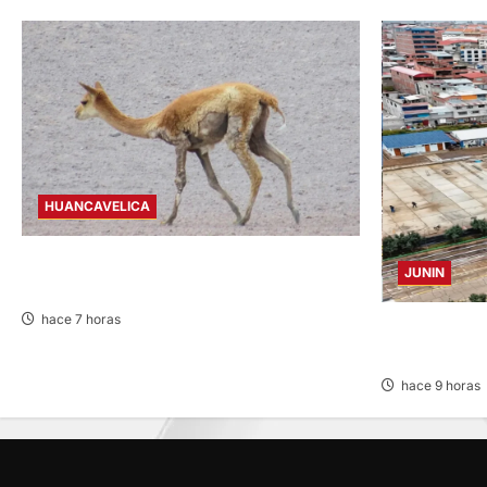
HUANCAVELICA
HUANCAVELICA: SARNA AMENAZA A LAS
JUNIN
VICUÑAS
hace 7 horas
YANACANCHA
POR OBRA INC
hace 9 horas