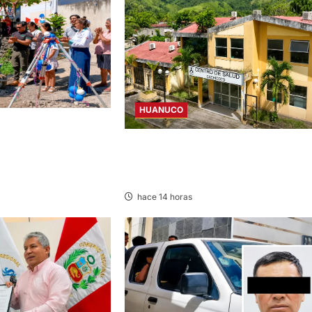
HUANUCO
CIAN OBRA DE PISTAS,
 DE S/ 3,3 MILLONES
CANCELAN REINICIO DEL CENTRO DE
SALUD DE CACHICOTO POR
FILTRACIONES DE AGUA
hace 14 horas