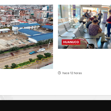
HUANUCO
LIMA-HUÁNUCO: DENUNCIAN 
EQUIPAJES Y MERCADERÍA EN
INTERPROVINCIAL
hace 12 horas
: ALCALDE CUESTIONADO
ONCLUSA DE I.E.