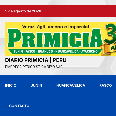
Ir
5 de agosto de 2026
al
contenido
DIARIO PRIMICIA | PERU
EMPRESA PERIODISTICA RIBO SAC
INICIO
JUNIN
HUANCAVELICA
PASCO
CONTACTO