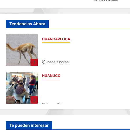
Tendencias Ahora
HUANCAVELICA
HUANCAVELICA: SARNA AMENAZA A LAS
VICUÑAS
1
hace 7 horas
HUANUCO
LIMA-HUÁNUCO: DENUNCIAN HURTO DE
EQUIPAJES Y MERCADERÍA EN BUS
INTERPROVINCIAL
3
hace 12 horas
Te pueden interesar