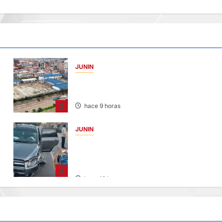
JUNIN
YANACANCHA: ALCALDE CUESTIONADO
POR OBRA INCONCLUSA DE I.E.
2
hace 9 horas
JUNIN
CHOQUE CAMIONETA Y AUTOMOVIL: DEJ
VARIOS HERIDOS EN LA CARRETERA
CENTRAL
4
hace 13 horas