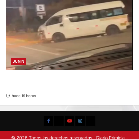
JUNIN
VIOLENTO CHOQUE: DEJA CINCO HERIDOS
POR EL “CAMINITO DE HUANCAYO”
hace 19 horas
Facebook
TikTok
YouTube
Instagram
X
© 2026 Todos los derechos reservados | Diario Primicia -