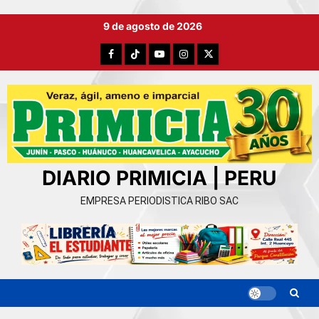
Ir
9 de agosto de 2026
al
contenido
Facebook
TikTok
YouTube
Instagram
X
DIARIO PRIMICIA | PERU
EMPRESA PERIODISTICA RIBO SAC