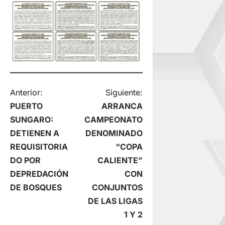
N
Anterior:
Siguiente:
PUERTO
ARRANCA
a
SUNGARO:
CAMPEONATO
DETIENEN A
DENOMINADO
v
REQUISITORIA
“COPA
e
DO POR
CALIENTE”
DEPREDACIÓN
CON
g
DE BOSQUES
CONJUNTOS
DE LAS LIGAS
a
1 Y 2