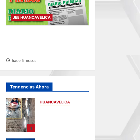
JEE HUANCAVELICA
PUBLICACIÓN JEE
HUANCAVELICA – JUEVES
26/FEB/2026
hace 5 meses
Tendencias Ahora
HUANCAVELICA
CHURCAMPA:
COCINA CASI CAE
SOBRE MUJER
1
ADULTA TRAS
SISMO