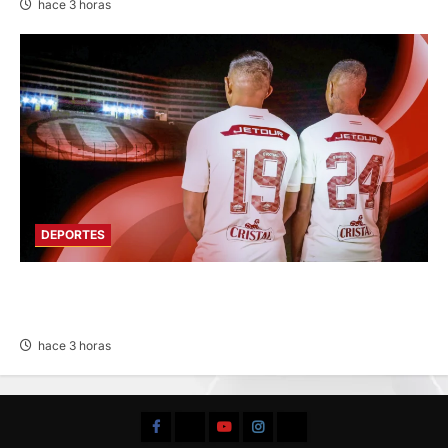
hace 3 horas
DEPORTES
FUNDADO EN 1924: UNIVERSITARIO DE
DEPORTES RECUERDA CII SU ANIVERSARIO
hace 3 horas
Facebook
TikTok
YouTube
Instagram
X