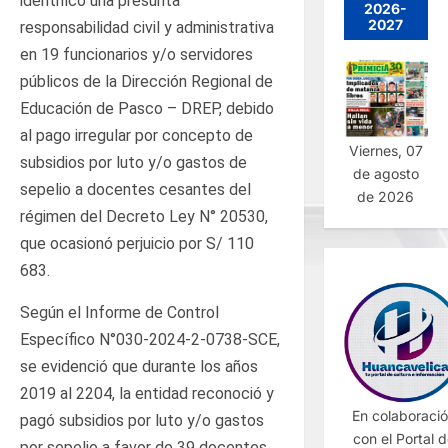
identificó una presunta
2026-
2027
responsabilidad civil y administrativa
en 19 funcionarios y/o servidores
públicos de la Dirección Regional de
Educación de Pasco – DREP, debido
al pago irregular por concepto de
Viernes, 07
subsidios por luto y/o gastos de
de agosto
sepelio a docentes cesantes del
de 2026
régimen del Decreto Ley N° 20530,
que ocasionó perjuicio por S/ 110
683.
Según el Informe de Control
Específico N°030-2024-2-0738-SCE,
se evidenció que durante los años
2019 al 2204, la entidad reconoció y
En colaboraci
pagó subsidios por luto y/o gastos
con el Portal 
por sepelio a favor de 39 docentes