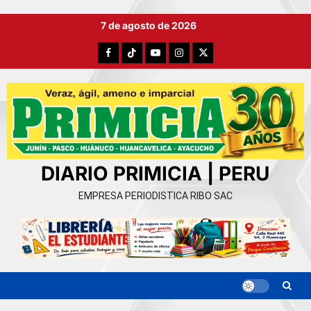
Ir
7 de agosto de 2026
al
contenido
Facebook
TikTok
YouTube
Instagram
X
DIARIO PRIMICIA | PERU
EMPRESA PERIODISTICA RIBO SAC