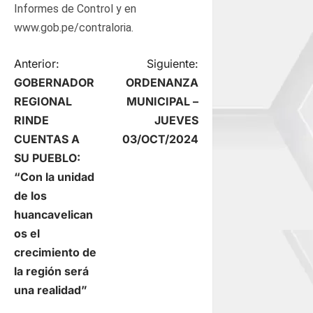
Informes de Control y en
www.gob.pe/contraloria.
N
Anterior:
Siguiente:
GOBERNADOR
ORDENANZA
a
REGIONAL
MUNICIPAL –
RINDE
JUEVES
v
CUENTAS A
03/OCT/2024
e
SU PUEBLO:
“Con la unidad
g
de los
huancavelican
a
os el
c
crecimiento de
la región será
i
una realidad”