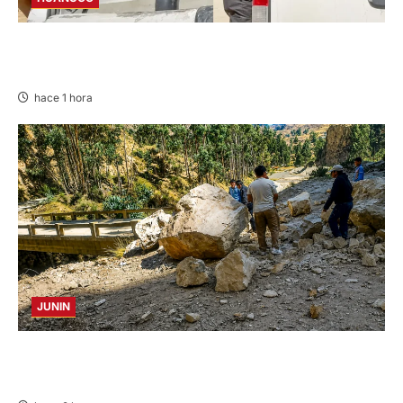
DETIENEN A «OZUNA TINGALÉS» POR
REQUISITORIA PENDIENTE
hace 1 hora
JUNIN
SUSTO, MIEDO Y LAGRIMAS: SISMO REMECIÓ
AYER EN VARIAS PROVINCIAS DE JUNÍN