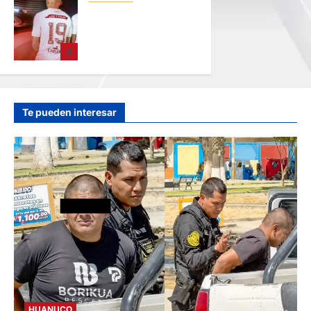
FUNDADO EN 1924:
UNIVERSITARIO DE
DEPORTES
4
RECUERDA CII SU
ANIVERSARIO
hace 3 horas
Te pueden interesar
HUANUCO