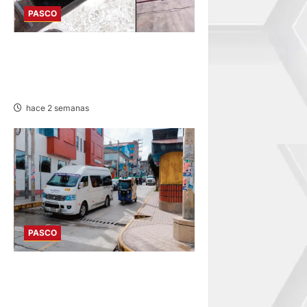
PASCO
EN FATAL ACCIDENTE:
VEHÍCULO CAE A RÍO POR
HUAYLLAY Y DEJA HERIDOS
hace 2 semanas
PASCO
DESDE AGOSTO: BAJARÁN
PASAJES URBANOS ENTRE