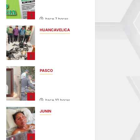
JUNÍN – VIERNES
07/AGO/2026
1
hace 7 horas
HUANCAVELICA
EN CHURCAMPA:
“LOS
DESMANTELADORE
2
S DE CHONTA” SON
DETENIDOS
PASCO
hace 8 horas
VILLA RICA:
HALLAN SIN VIDA A
MENOR DE 13 AÑOS
3
hace 10 horas
JUNIN
BUSCAN A
FAMILIARES: DE
PACIENTE
4
INTERNADO EN