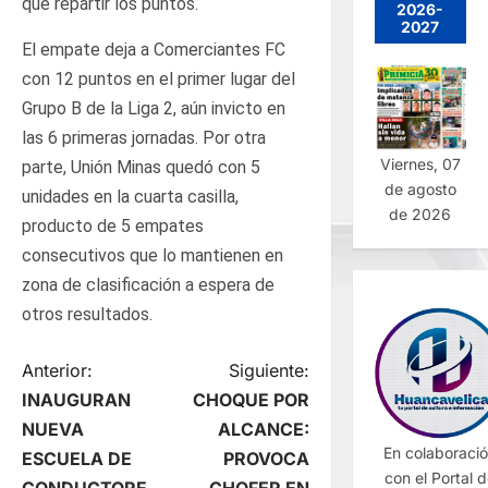
que repartir los puntos.
2026-
2027
El empate deja a Comerciantes FC
con 12 puntos en el primer lugar del
Grupo B de la Liga 2, aún invicto en
las 6 primeras jornadas. Por otra
Viernes, 07
parte, Unión Minas quedó con 5
de agosto
unidades en la cuarta casilla,
de 2026
producto de 5 empates
consecutivos que lo mantienen en
zona de clasificación a espera de
otros resultados.
N
Anterior:
Siguiente:
INAUGURAN
CHOQUE POR
a
NUEVA
ALCANCE:
En colaboraci
ESCUELA DE
PROVOCA
v
con el Portal 