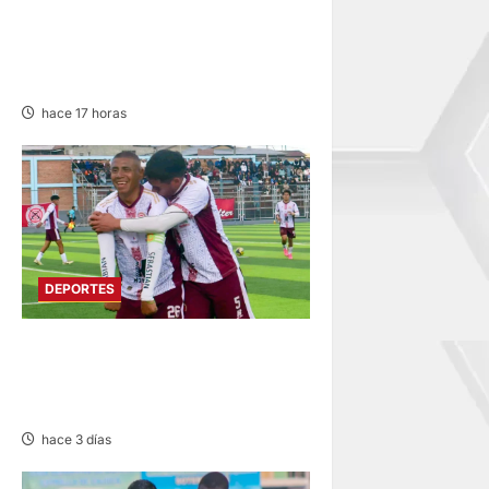
INTERMAGISTERIAL DE
FÚTBOL CON 32
REPRESENTATIVOS
hace 17 horas
DEPORTES
COPA PERÚ EN PASCO:
SOCIEDAD TIRO 28 GOLEA
12-0 A ACADEMIA PEPE
hace 3 días