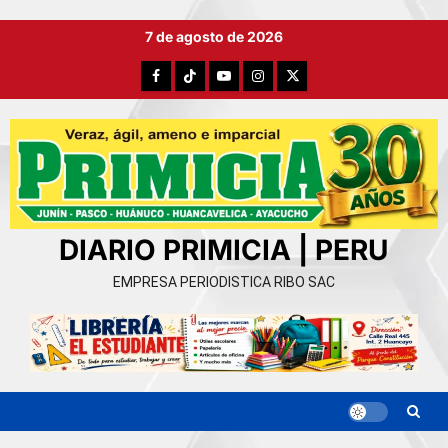
Ir
7 de agosto de 2026
al
contenido
Facebook
TikTok
YouTube
Instagram
X
DIARIO PRIMICIA | PERU
EMPRESA PERIODISTICA RIBO SAC