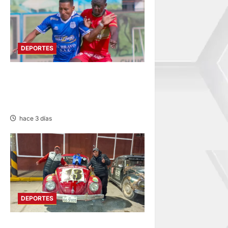
DEPORTES
LIGA 2: RESERVA DE SPORT
HUANCAYO FRENTE A
SANTOS FC DE NASCA
hace 3 días
DEPORTES
PILOTO ONDORINO: DESTACA