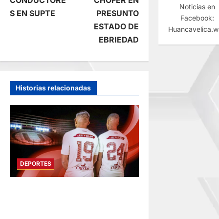
CONDUCTORE
CHOFER EN
Noticias en
e
S EN SUPTE
PRESUNTO
Facebook:
ESTADO DE
Huancavelica.
g
EBRIEDAD
a
c
Historias relacionadas
i
ó
n
DEPORTES
d
e
FUNDADO EN 1924:
UNIVERSITARIO DE
e
DEPORTES RECUERDA CII SU