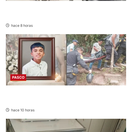
EN CHURCAMPA: “LOS DESMANTELADORES
DE CHONTA” SON DETENIDOS
hace 8 horas
PASCO
VILLA RICA: HALLAN SIN VIDA A MENOR DE 13
AÑOS
hace 10 horas