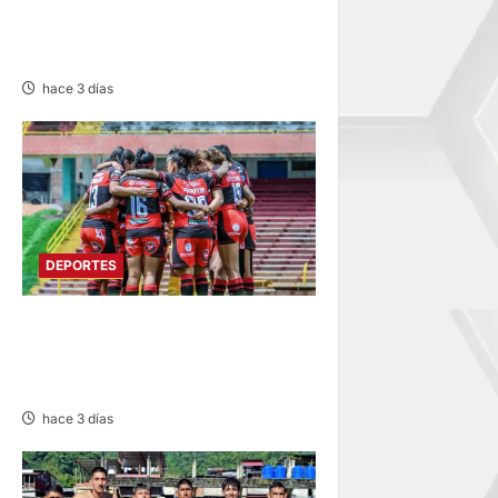
EN XVIII RALLY ANDINO DE
ESCARBAJOS
hace 3 días
DEPORTES
ESTADIO IPD HUANCAYO:
FLAMENGO FBC MAÑANA
RECIBE AL ALIANZA LIMA
hace 3 días