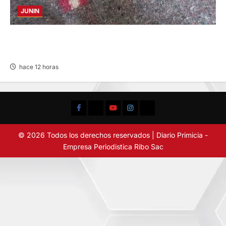
JUNIN
BUSCAN A FAMILIARES: DE PACIENTE
INTERNADO EN HOSPITAL DE JAUJA
hace 12 horas
Facebook
TikTok
YouTube
Instagram
X
© 2026 Todos los derechos reservados | Diario Primicia -
Empresa Periodistica Ribo Sac