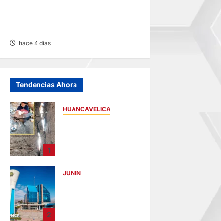
COPA PERÚ EN PASCO:
SOCIEDAD TIRO 28 GOLEA
12-0 A ACADEMIA PEPE
hace 4 días
Tendencias Ahora
HUANCAVELICA
CHURCAMPA:
COCINA CASI CAE
SOBRE MUJER
1
ADULTA TRAS
SISMO
JUNIN
hace 10 horas
UNCP:
RESULTADOS DEL
EXAMEN DE
2
ADMISIÓN 2026-II –