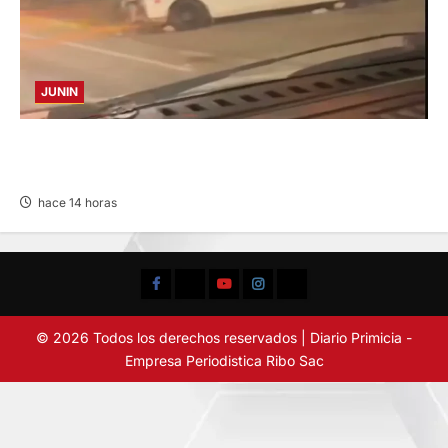
JUNIN
VIOLENTO CHOQUE: DEJA CINCO HERIDOS
POR EL “CAMINITO DE HUANCAYO”
hace 14 horas
Facebook
TikTok
YouTube
Instagram
X
© 2026 Todos los derechos reservados | Diario Primicia -
Empresa Periodistica Ribo Sac