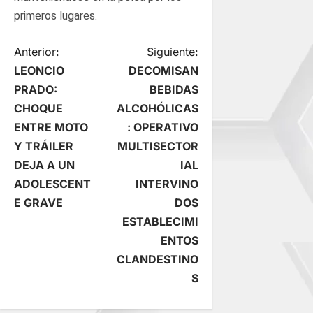
primeros lugares.
N
Anterior:
Siguiente:
LEONCIO
DECOMISAN
a
PRADO:
BEBIDAS
CHOQUE
ALCOHÓLICAS
v
ENTRE MOTO
: OPERATIVO
e
Y TRÁILER
MULTISECTOR
DEJA A UN
IAL
g
ADOLESCENT
INTERVINO
E GRAVE
DOS
a
ESTABLECIMI
c
ENTOS
CLANDESTINO
i
S
ó