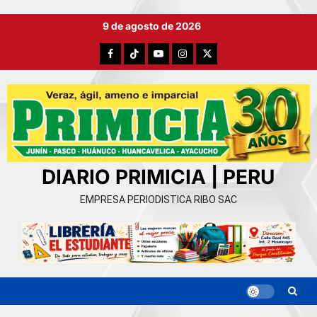
Ir
9 de agosto de 2026
al
contenido
Facebook
TikTok
YouTube
Instagram
X
DIARIO PRIMICIA | PERU
EMPRESA PERIODISTICA RIBO SAC