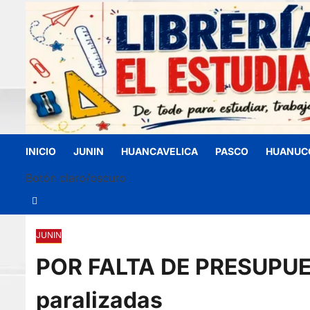
INICIO
JUNIN
HUANCAVELICA
PASCO
HUANUC
Botón claro/oscuro
JUNIN
POR FALTA DE PRESUPUES
paralizadas