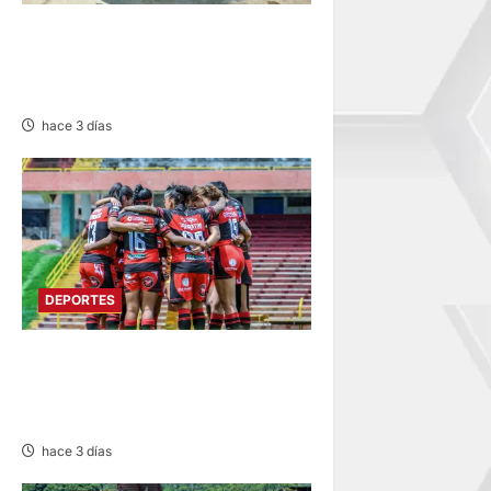
PILOTO ONDORINO: DESTACA
EN XVIII RALLY ANDINO DE
ESCARBAJOS
hace 3 días
DEPORTES
ESTADIO IPD HUANCAYO:
FLAMENGO FBC MAÑANA
RECIBE AL ALIANZA LIMA
hace 3 días