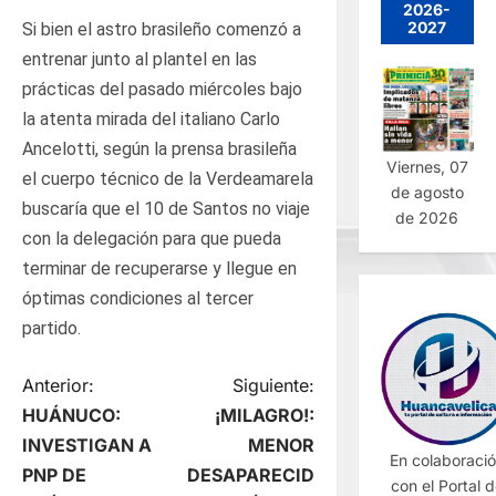
2026-
2027
Si bien el astro brasileño comenzó a
entrenar junto al plantel en las
prácticas del pasado miércoles bajo
la atenta mirada del italiano Carlo
Ancelotti, según la prensa brasileña
Viernes, 07
el cuerpo técnico de la Verdeamarela
de agosto
buscaría que el 10 de Santos no viaje
de 2026
con la delegación para que pueda
terminar de recuperarse y llegue en
óptimas condiciones al tercer
partido.
N
Anterior:
Siguiente:
HUÁNUCO:
¡MILAGRO!:
a
INVESTIGAN A
MENOR
En colaboraci
PNP DE
DESAPARECID
v
con el Portal 