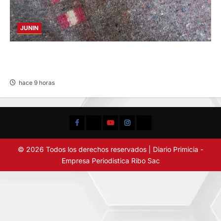
JUNIN
BUSCAN A FAMILIARES: DE PACIENTE
INTERNADO EN HOSPITAL DE JAUJA
hace 9 horas
Facebook
TikTok
YouTube
Instagram
X
© 2026 Todos los derechos reservados | Diario Primicia -
Empresa Periodistica Ribo Sac