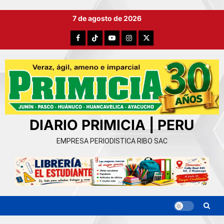
Ir
7 de agosto de 2026
al
contenido
Facebook
TikTok
YouTube
Instagram
X
DIARIO PRIMICIA | PERU
EMPRESA PERIODISTICA RIBO SAC