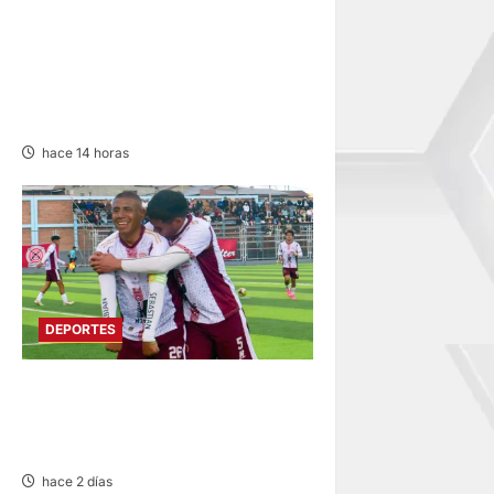
DIVIDIDO EN DOS GRUPOS:
SE REANUDA
INTERMAGISTERIAL DE
FÚTBOL CON 32
REPRESENTATIVOS
hace 14 horas
DEPORTES
COPA PERÚ EN PASCO:
SOCIEDAD TIRO 28 GOLEA
12-0 A ACADEMIA PEPE
hace 2 días