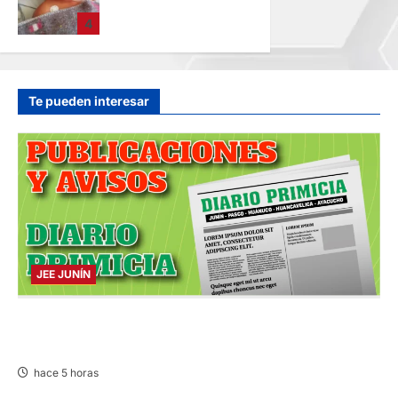
PACIENTE
4
INTERNADO EN
HOSPITAL DE
JAUJA
hace 9 horas
Te pueden interesar
JEE JUNÍN
PUBLICACIÓN JEE JUNÍN – VIERNES
07/AGO/2026
hace 5 horas