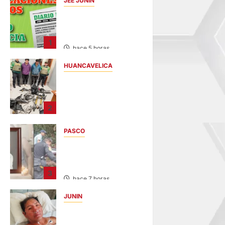
JEE JUNÍN
PUBLICACIÓN JEE
JUNÍN – VIERNES
07/AGO/2026
1
hace 5 horas
HUANCAVELICA
EN CHURCAMPA:
“LOS
DESMANTELADORE
2
S DE CHONTA” SON
DETENIDOS
PASCO
hace 5 horas
VILLA RICA:
HALLAN SIN VIDA A
MENOR DE 13 AÑOS
3
hace 7 horas
JUNIN
BUSCAN A
FAMILIARES: DE