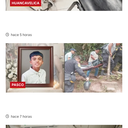
HUANCAVELICA
EN CHURCAMPA: “LOS DESMANTELADORES
DE CHONTA” SON DETENIDOS
hace 5 horas
PASCO
VILLA RICA: HALLAN SIN VIDA A MENOR DE 13
AÑOS
hace 7 horas