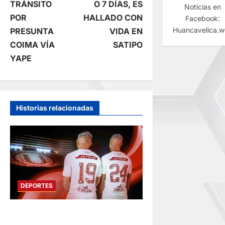
TRÁNSITO
O 7 DÍAS, ES
Noticias en
e
POR
HALLADO CON
Facebook:
Huancavelica.
PRESUNTA
VIDA EN
g
COIMA VÍA
SATIPO
YAPE
a
c
i
Historias relacionadas
ó
n
d
DEPORTES
e
FUNDADO EN 1924: