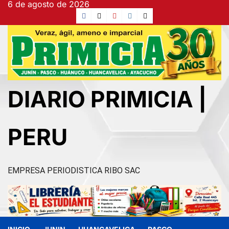
6 de agosto de 2026
Ir
Facebook
TikTok
YouTube
Instagram
X
al
contenido
DIARIO PRIMICIA |
PERU
EMPRESA PERIODISTICA RIBO SAC