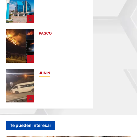
UNCP:
RESULTADOS DEL
EXAMEN DE
2
ADMISIÓN 2026-II –
AREAS I Y IV –
PASCO
SÁBADO 08
AGOSTO 2026
EN HUARIACA:
CONTROLAN
hace 4 horas
INCENDIO QUE
3
AMENAZABA
VIVIENDAS
JUNIN
hace 6 horas
VIOLENTO
CHOQUE: DEJA
CINCO HERIDOS
4
POR EL “CAMINITO
DE HUANCAYO”
hace 8 horas
Te pueden interesar