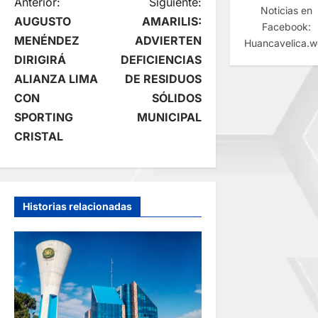
N
Anterior:
Siguiente:
Noticias en
AUGUSTO
AMARILIS:
Facebook:
a
MENÉNDEZ
ADVIERTEN
Huancavelica.
DIRIGIRÁ
DEFICIENCIAS
v
ALIANZA LIMA
DE RESIDUOS
e
CON
SÓLIDOS
SPORTING
MUNICIPAL
g
CRISTAL
a
c
Historias relacionadas
i
ó
n