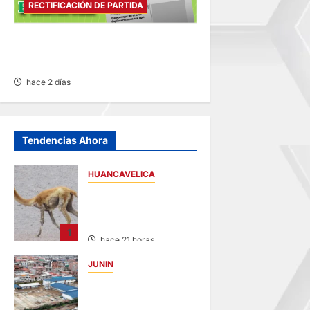
RECTIFICACIÓN DE PARTIDA
RECTIFICACIÓN DE PARTIDA –
MARTES 04/AGO/2026
hace 2 días
Tendencias Ahora
HUANCAVELICA
HUANCAVELICA:
SARNA AMENAZA A
LAS VICUÑAS
1
hace 21 horas
JUNIN
YANACANCHA:
ALCALDE