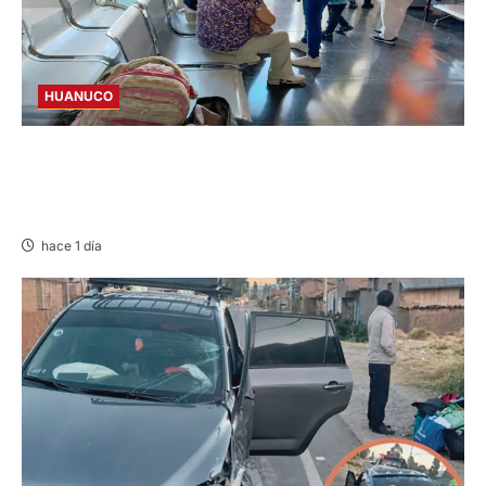
HUANUCO
LIMA-HUÁNUCO: DENUNCIAN HURTO DE
EQUIPAJES Y MERCADERÍA EN BUS
INTERPROVINCIAL
hace 1 día