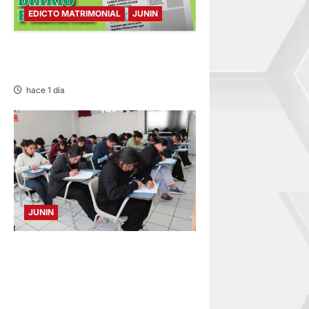
EDICTO MATRIMONIAL
JUNIN
EDICTO MATRIMONIAL –
MIÉRCOLES 05/AGO/2026
hace 1 día
JUNIN
EXAMEN EN HUANCAYO,
TARMA Y SATIPO: MEDICINA
HUMANA, ENFERMERÍA Y
DERECHO CON MÁS