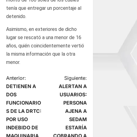
tenía que entregar un porcentaje al
detenido.
Asimismo, en exteriores de dicho
lugar se rescató a una menor de 16
años, quién coincidentemente vertió
la misma información que la otra
menor.
N
Anterior:
Siguiente:
DETIENEN A
ALERTAN A
a
DOS
USUARIOS:
FUNCIONARIO
PERSONA
v
S DE LA DRTC:
AJENA A
e
POR USO
SEDAM
INDEBIDO DE
ESTARÍA
g
MAQUINARIA
COBRANDO A