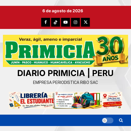
Ir
6 de agosto de 2026
al
contenido
Facebook
TikTok
YouTube
Instagram
X
DIARIO PRIMICIA | PERU
EMPRESA PERIODISTICA RIBO SAC