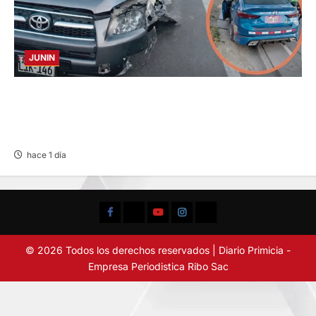
JUNIN
CHOQUE CAMIONETA Y AUTOMOVIL: DEJA
VARIOS HERIDOS EN LA CARRETERA
CENTRAL
hace 1 día
Facebook
TikTok
YouTube
Instagram
X
© 2026 Todos los derechos reservados | Diario Primicia -
Empresa Periodistica Ribo Sac