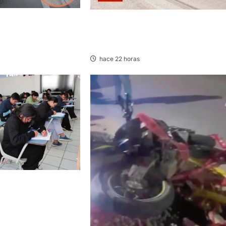
TA Y AUTOMOVIL:
CONCEPCION: COLISIONAN VOLQUET
IDOS EN LA
Y CAMIÓN DEJANDO DAÑOS DE
TRAL
CONSIDERACIÓN
hace 22 horas
CAYO, TARMA Y
NA HUMANA,
ERECHO CON MÁS
LA UNCP