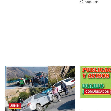
hace 1 día
s
COMUNICADOS
COMUNICADO – M
JUNIN