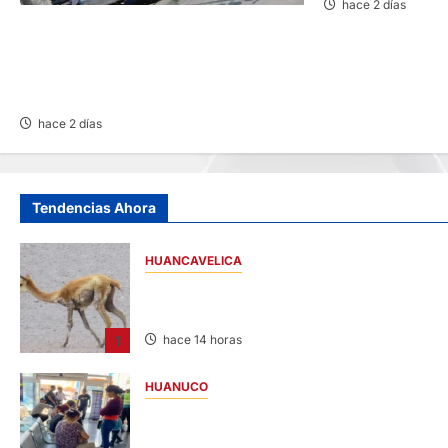
hace 2 días
ACCIDENTE EN CARRETERA CENTRAL:
CHOQUE ENTRE MINIVÁN Y AUTOMÓVIL
DEJA HERIDOS Y CONGESTIÓN
VEHICULAR
hace 2 días
Tendencias Ahora
HUANCAVELICA
HUANCAVELICA: SARNA AMENAZA A LAS
VICUÑAS
1
hace 14 horas
HUANUCO
LIMA-HUÁNUCO: DENUNCIAN HURTO DE
EQUIPAJES Y MERCADERÍA EN BUS