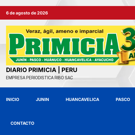
Ir
6 de agosto de 2026
al
contenido
DIARIO PRIMICIA | PERU
EMPRESA PERIODISTICA RIBO SAC
INICIO
JUNIN
HUANCAVELICA
PASCO
CONTACTO