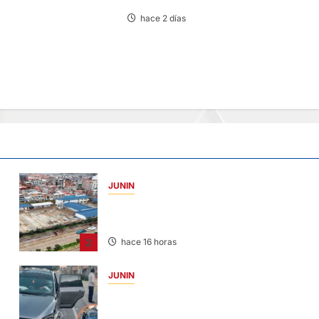
hace 2 días
JUNIN
YANACANCHA: ALCALDE CUESTIONADO
POR OBRA INCONCLUSA DE I.E.
2
hace 16 horas
JUNIN
CHOQUE CAMIONETA Y AUTOMOVIL: DEJ
VARIOS HERIDOS EN LA CARRETERA