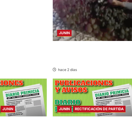
JUNIN
SE DESPISTA EN CARRETERA MARGINA
MOTOCICLISTA RESULTA GRAVEMENT
HERIDO
hace 2 días
JUNIN
JUNIN
RECTIFICACIÓN DE PARTIDA
ARTES 04/AGO/2026
RECTIFICACIÓN DE PARTIDA – MARTES
04/AGO/2026