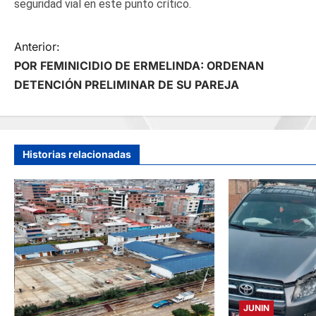
seguridad vial en este punto crítico.
N
Anterior:
POR FEMINICIDIO DE ERMELINDA: ORDENAN
a
DETENCIÓN PRELIMINAR DE SU PAREJA
v
e
Historias relacionadas
g
a
c
i
ó
JUNIN