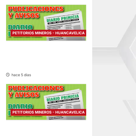
a
s
PETITORIOS MINEROS - HUANCAVELICA
PETITORIO MINERO
HUANCAVELICA – SÁBADO
01/AGO/2026
hace 5 días
PETITORIOS MINEROS - HUANCAVELICA
PETITORIO MINERO