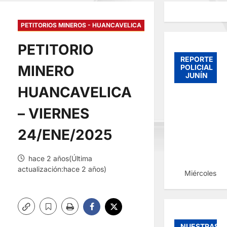
PETITORIOS MINEROS - HUANCAVELICA
PETITORIO
REPORTE
MINERO
POLICIAL
JUNÍN
HUANCAVELICA
– VIERNES
24/ENE/2025
hace 2 años(Última
actualización:hace 2 años)
Miércoles, 
NUESTRAS