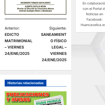
En colaboraci
con el Portal 
Noticias en
Facebook:
Huancavelica.
N
Anterior:
Siguiente:
EDICTO
SANEAMIENT
a
MATRIMONIAL
O FÍSICO
– VIERNES
LEGAL –
v
24/ENE/2025
VIERNES
e
24/ENE/2025
g
a
Historias relacionadas
c
i