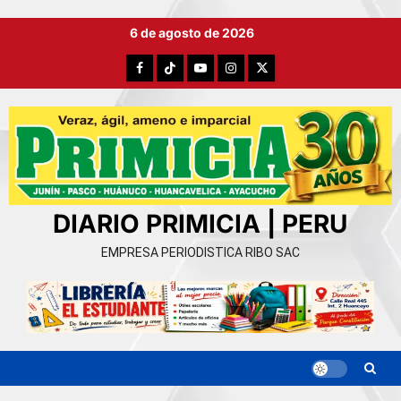
Ir
6 de agosto de 2026
al
contenido
Facebook
TikTok
YouTube
Instagram
X
DIARIO PRIMICIA | PERU
EMPRESA PERIODISTICA RIBO SAC