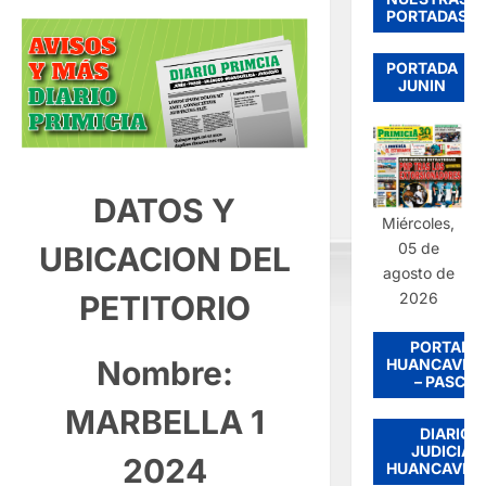
PORTADAS
PORTADA
JUNIN
DATOS Y
Miércoles,
05 de
UBICACION DEL
agosto de
PETITORIO
2026
PORTADA
Nombre:
HUANCAVEL
– PASCO
MARBELLA 1
DIARIO
JUDICIAL
2024
HUANCAVEL