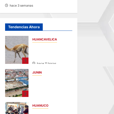
hace 3 semanas
Tendencias Ahora
HUANCAVELICA
HUANCAVELICA:
SARNA AMENAZA A
LAS VICUÑAS
1
hace 11 horas
JUNIN
YANACANCHA:
ALCALDE
CUESTIONADO POR
2
OBRA INCONCLUSA
DE I.E.
HUANUCO
hace 13 horas
LIMA-HUÁNUCO: