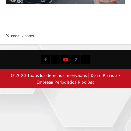
CHOQUE CAMIONETA Y AUTOMOVIL: DEJA
VARIOS HERIDOS EN LA CARRETERA
CENTRAL
hace 17 horas
Facebook
TikTok
YouTube
Instagram
X
© 2026 Todos los derechos reservados | Diario Primicia -
Empresa Periodistica Ribo Sac