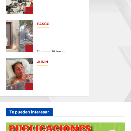
“LOS
DESMANTELADORE
2
S DE CHONTA” SON
DETENIDOS
PASCO
hace 14 horas
VILLA RICA:
HALLAN SIN VIDA A
MENOR DE 13 AÑOS
3
hace 16 horas
JUNIN
BUSCAN A
FAMILIARES: DE
PACIENTE
4
INTERNADO EN
HOSPITAL DE
JAUJA
hace 18 horas
Te pueden interesar