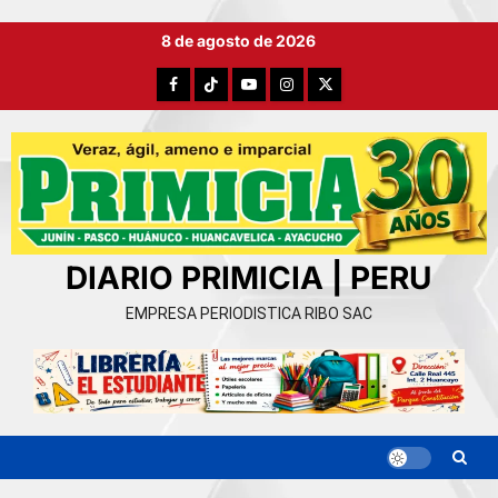
Ir
8 de agosto de 2026
al
contenido
Facebook
TikTok
YouTube
Instagram
X
DIARIO PRIMICIA | PERU
EMPRESA PERIODISTICA RIBO SAC