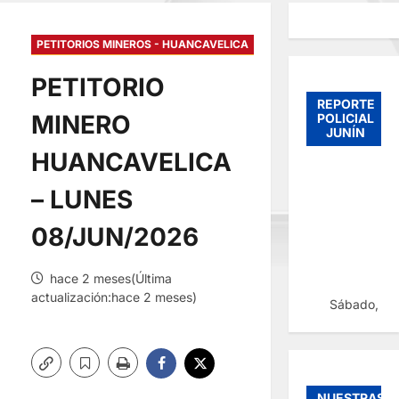
PETITORIOS MINEROS - HUANCAVELICA
PETITORIO
REPORTE
MINERO
POLICIAL
JUNÍN
HUANCAVELICA
– LUNES
08/JUN/2026
hace 2 meses(Última
actualización:hace 2 meses)
Sábado, 08
NUESTRAS