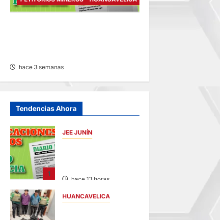
PETITORIO MINERO
HUANCAVELICA – VIERNES
17/JUL/2026
hace 3 semanas
Tendencias Ahora
JEE JUNÍN
PUBLICACIÓN JEE
JUNÍN – VIERNES
07/AGO/2026
1
hace 13 horas
HUANCAVELICA
EN CHURCAMPA: