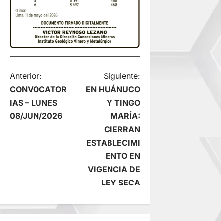
N
Anterior:
Siguiente:
CONVOCATOR
EN HUÁNUCO
a
IAS – LUNES
Y TINGO
08/JUN/2026
MARÍA:
v
CIERRAN
e
ESTABLECIMI
ENTO EN
g
VIGENCIA DE
LEY SECA
a
c