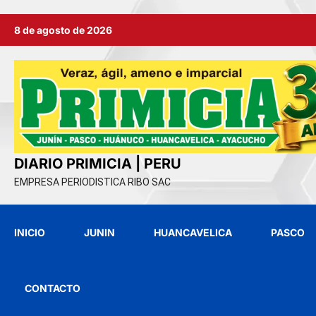
Ir
8 de agosto de 2026
al
contenido
DIARIO PRIMICIA | PERU
EMPRESA PERIODISTICA RIBO SAC
INICIO
JUNIN
HUANCAVELICA
PASCO
CONTACTO