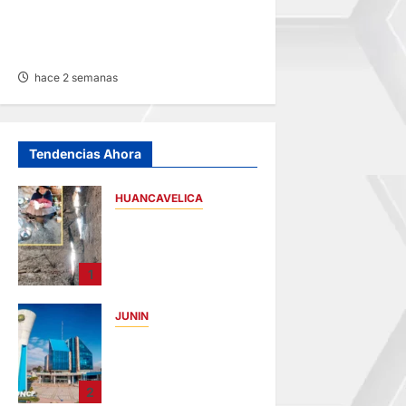
EN FATAL ACCIDENTE:
VEHÍCULO CAE A RÍO POR
HUAYLLAY Y DEJA HERIDOS
hace 2 semanas
Tendencias Ahora
HUANCAVELICA
CHURCAMPA:
COCINA CASI CAE
SOBRE MUJER
1
ADULTA TRAS
SISMO
JUNIN
hace 12 horas
UNCP:
RESULTADOS DEL
EXAMEN DE
2
ADMISIÓN 2026-II –