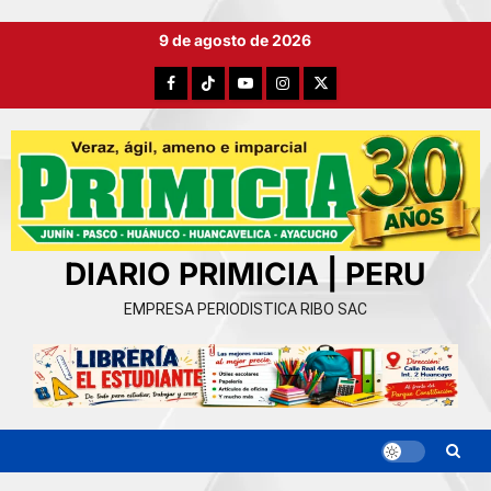
Ir
9 de agosto de 2026
al
contenido
Facebook
TikTok
YouTube
Instagram
X
DIARIO PRIMICIA | PERU
EMPRESA PERIODISTICA RIBO SAC