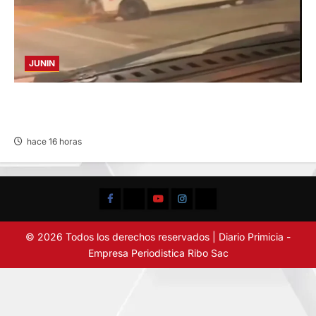
JUNIN
VIOLENTO CHOQUE: DEJA CINCO HERIDOS
POR EL “CAMINITO DE HUANCAYO”
hace 16 horas
Facebook
TikTok
YouTube
Instagram
X
© 2026 Todos los derechos reservados | Diario Primicia -
Empresa Periodistica Ribo Sac