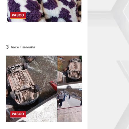
PASCO
EN TAPUC: DESAPARECE
ADULTA MAYOR DE 67 AÑOS
hace 1 semana
PASCO