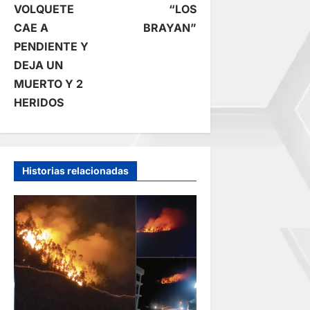
v
VOLQUETE
“LOS
e
CAE A
BRAYAN”
PENDIENTE Y
g
DEJA UN
MUERTO Y 2
a
HERIDOS
c
i
Historias relacionadas
ó
n
d
e