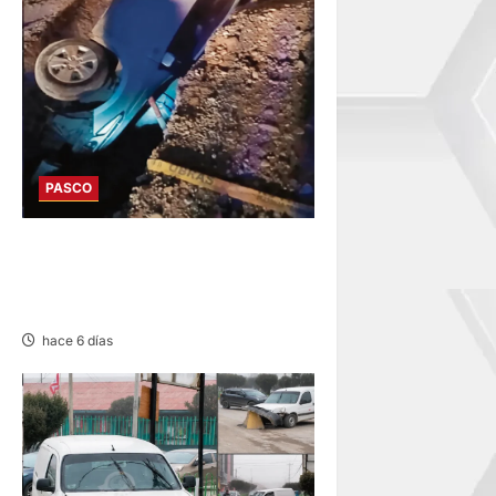
PASCO
YURAJHUANCA: AUTO CAE A
ZANJA Y DEJA VARIOS
HERIDOS
hace 6 días