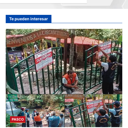
CAÍDA DE
COLECTIVO AL RÍO
MANTARO
Te pueden interesar
hace 6 horas
PASCO