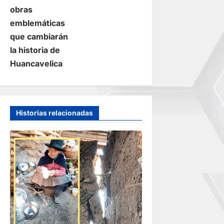
c
obras
i
emblemáticas
que cambiarán
ó
la historia de
n
Huancavelica
d
e
Historias relacionadas
e
n
t
r