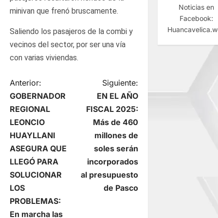
Noticias en
minivan que frenó bruscamente.
Facebook:
Huancavelica.
Saliendo los pasajeros de la combi y
vecinos del sector, por ser una vía
con varias viviendas.
N
Anterior:
Siguiente:
GOBERNADOR
EN EL AÑO
a
REGIONAL
FISCAL 2025:
LEONCIO
Más de 460
v
HUAYLLANI
millones de
e
ASEGURA QUE
soles serán
LLEGÓ PARA
incorporados
g
SOLUCIONAR
al presupuesto
LOS
de Pasco
a
PROBLEMAS:
En marcha las