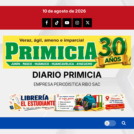
Ir
10 de agosto de 2026
al
contenido
Facebook
TikTok
YouTube
Instagram
X
DIARIO PRIMICIA
EMPRESA PERIODISTICA RIBO SAC