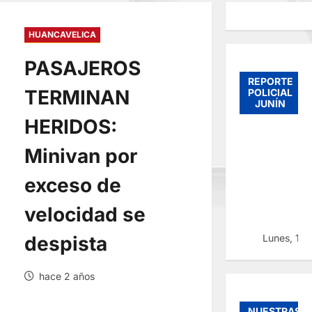
HUANCAVELICA
PASAJEROS
REPORTE
TERMINAN
POLICIAL
JUNÍN
HERIDOS:
Minivan por
exceso de
velocidad se
Lunes, 10
despista
hace 2 años
NUESTRAS