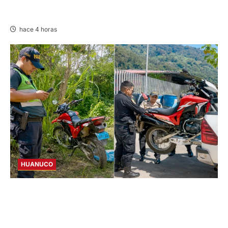
CHOQUE TRÁILER Y AUTOMÓVIL: GENERA
CONGESTIÓN EN VÍA LA OROYA–TARMA
hace 4 horas
HUANUCO
TINGO MARÍA: POLICÍA RECUPERA
MOTOCICLETA REPORTADA COMO ROBADA
EN RIBERA DEL RÍO HUALLAGA