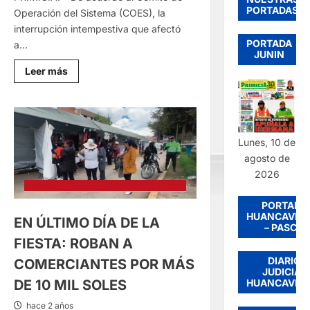
PORTADAS
Operación del Sistema (COES), la
interrupción intempestiva que afectó
PORTADA
a...
JUNIN
Lee
Leer más
más
sobre
CORTE
DE
ENERGÍA
DE
AYER:
Lunes, 10 de
SE
DEBIÓ
agosto de
A
2026
FALLA
EN
CENTRALES
PORTADA
HIDROELÉCTRICAS
AJENAS
HUANCAVEL
EN ÚLTIMO DÍA DE LA
A
– PASCO
ELECTROCENTRO
FIESTA: ROBAN A
DIARIO
COMERCIANTES POR MÁS
JUDICIAL
HUANCAVEL
DE 10 MIL SOLES
hace 2 años