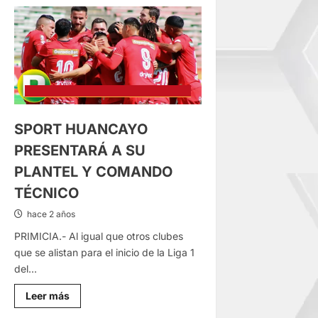
CHANKAS
MAÑANA
VUELVEN
A
ENFRENTARSE
CON
AYACUCHO
FC
SPORT HUANCAYO
PRESENTARÁ A SU
PLANTEL Y COMANDO
TÉCNICO
hace 2 años
PRIMICIA.- Al igual que otros clubes
que se alistan para el inicio de la Liga 1
del...
Lee
Leer más
más
sobre