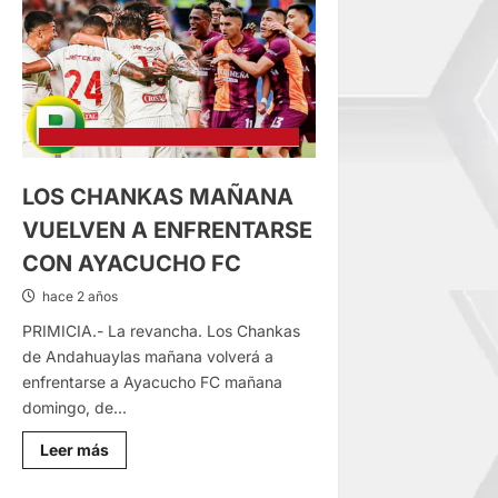
VENEZUELA
DESDE
LAS
18.30
HORAS
LOS CHANKAS MAÑANA
VUELVEN A ENFRENTARSE
CON AYACUCHO FC
hace 2 años
PRIMICIA.- La revancha. Los Chankas
de Andahuaylas mañana volverá a
enfrentarse a Ayacucho FC mañana
domingo, de...
Lee
Leer más
más
sobre
LOS