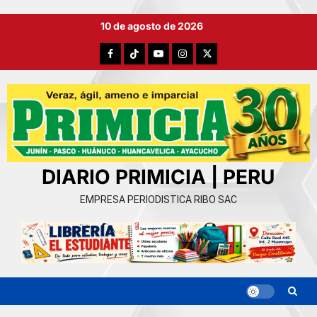
Ir
10 de agosto de 2026
al
contenido
Facebook
TikTok
YouTube
Instagram
X
DIARIO PRIMICIA | PERU
EMPRESA PERIODISTICA RIBO SAC