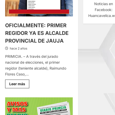
Noticias en
Facebook:
Huancavelica.
OFICIALMENTE: PRIMER
REGIDOR YA ES ALCALDE
PROVINCIAL DE JAUJA
hace 2 años
PRIMICIA. – A través del jurado
nacional de elecciones, el primer
regidor (teniente alcalde), Raimundo
Flores Caso,...
Lee
Leer más
más
sobre
OFICIALMENTE:
PRIMER
REGIDOR
YA
ES
ALCALDE