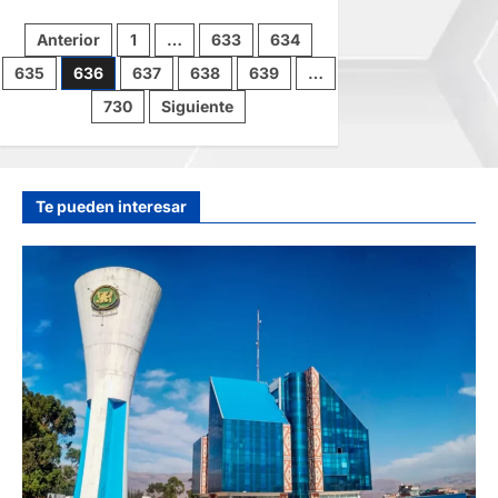
SPORT
HUANCAYO
Paginación
Anterior
1
…
633
634
PRESENTARÁ
A
635
636
SU
637
638
639
…
de
PLANTEL
Y
730
Siguiente
COMANDO
TÉCNICO
entradas
Te pueden interesar