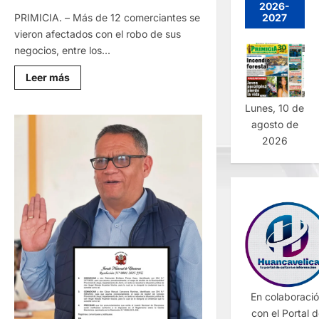
2026-
2027
PRIMICIA. – Más de 12 comerciantes se
vieron afectados con el robo de sus
negocios, entre los...
Lee
Leer más
más
sobre
EN
Lunes, 10 de
ÚLTIMO
agosto de
DÍA
DE
2026
LA
FIESTA:
ROBAN
A
COMERCIANTES
POR
MÁS
DE
10
MIL
SOLES
En colaboraci
con el Portal 