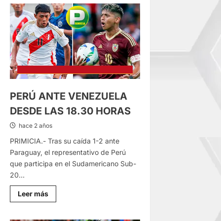
DE
ENERGÍA
EN
VARIAS
REGIONES
SE
DEBIÓ
A
FALLA
EN
CENTRALES
HIDROELÉCTRICAS
PERÚ ANTE VENEZUELA
DESDE LAS 18.30 HORAS
hace 2 años
PRIMICIA.- Tras su caída 1-2 ante
Paraguay, el representativo de Perú
que participa en el Sudamericano Sub-
20...
Lee
Leer más
más
sobre
PERÚ
ANTE