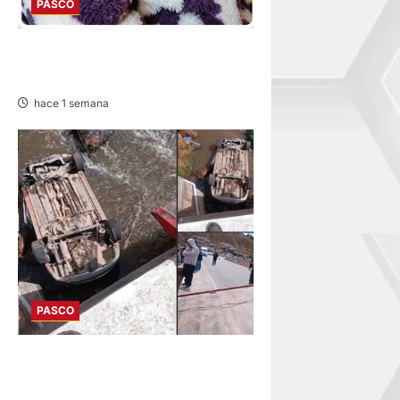
PASCO
EN TAPUC: DESAPARECE
ADULTA MAYOR DE 67 AÑOS
hace 1 semana
PASCO
EN FATAL ACCIDENTE:
VEHÍCULO CAE A RÍO POR