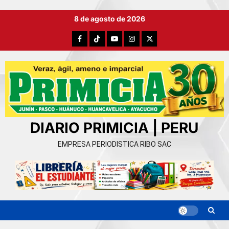
Ir
8 de agosto de 2026
al
contenido
Facebook
TikTok
YouTube
Instagram
X
DIARIO PRIMICIA | PERU
EMPRESA PERIODISTICA RIBO SAC