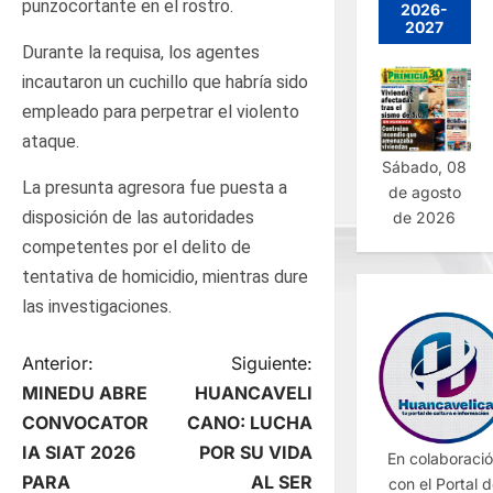
punzocortante en el rostro.
2026-
2027
Durante la requisa, los agentes
incautaron un cuchillo que habría sido
empleado para perpetrar el violento
ataque.
Sábado, 08
La presunta agresora fue puesta a
de agosto
disposición de las autoridades
de 2026
competentes por el delito de
tentativa de homicidio, mientras dure
las investigaciones.
N
Anterior:
Siguiente:
MINEDU ABRE
HUANCAVELI
a
CONVOCATOR
CANO: LUCHA
IA SIAT 2026
POR SU VIDA
En colaboraci
v
PARA
AL SER
con el Portal 