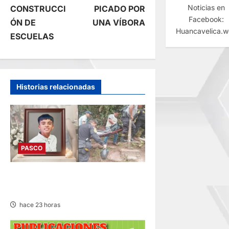
Noticias en
e
CONSTRUCCI
PICADO POR
Facebook:
ÓN DE
UNA VÍBORA
g
Huancavelica.
ESCUELAS
a
c
Historias relacionadas
i
ó
n
PASCO
d
VILLA RICA: HALLAN SIN VIDA
A MENOR DE 13 AÑOS
e
hace 23 horas
e