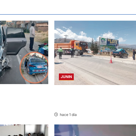
JUNIN
TA Y AUTOMOVIL:
CONCEPCION: COLISIONAN VOLQUET
IDOS EN LA
Y CAMIÓN DEJANDO DAÑOS DE
TRAL
CONSIDERACIÓN
hace 1 día