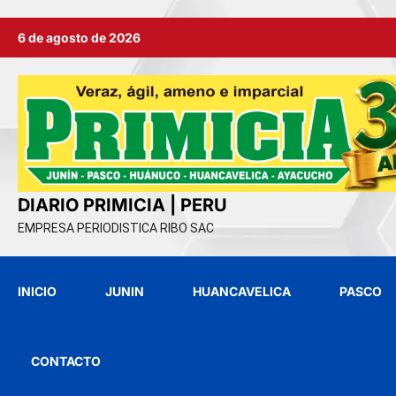
Ir
6 de agosto de 2026
al
contenido
DIARIO PRIMICIA | PERU
EMPRESA PERIODISTICA RIBO SAC
INICIO
JUNIN
HUANCAVELICA
PASCO
CONTACTO