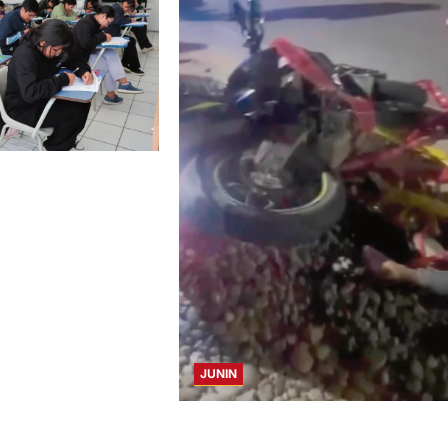
CAYO, TARMA Y
NA HUMANA,
ERECHO CON MÁS
LA UNCP
JUNIN
SE DESPISTA EN CARRETERA MARGINA
MOTOCICLISTA RESULTA GRAVEMENT