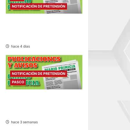
ó
NOTIFICACIÓN DE PRETENSIÓN
n
NOTIFICACIÓN DE
PRETENSIÓN – LUNES
d
03/AGO/2026
e
hace 4 días
e
n
NOTIFICACIÓN DE PRETENSIÓN
PASCO
t
r
NOTIFICACIÓN DE
PRETENSIÓN – VIERNES
a
17/JUL/2026
hace 3 semanas
d