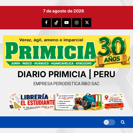
Ir
7 de agosto de 2026
al
contenido
Facebook
TikTok
YouTube
Instagram
X
DIARIO PRIMICIA | PERU
EMPRESA PERIODISTICA RIBO SAC