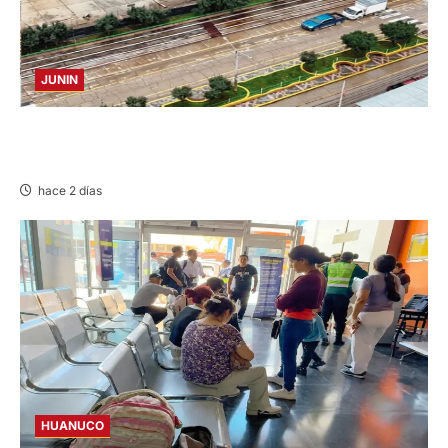
JUNIN
YANACANCHA: ALCALDE CUESTIONADO POR
OBRA INCONCLUSA DE I.E.
hace 2 días
HUANUCO