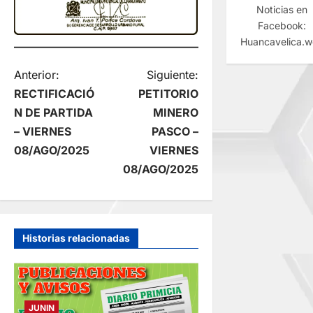
Noticias en
Facebook:
Huancavelica.
N
Anterior:
Siguiente:
RECTIFICACIÓ
PETITORIO
a
N DE PARTIDA
MINERO
– VIERNES
PASCO –
v
08/AGO/2025
VIERNES
e
08/AGO/2025
g
a
Historias relacionadas
c
i
JUNIN