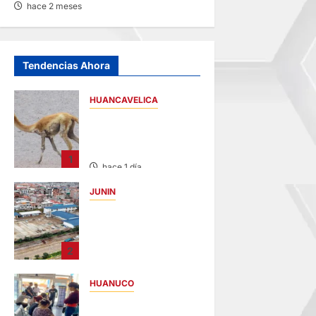
hace 2 meses
Tendencias Ahora
HUANCAVELICA
HUANCAVELICA:
SARNA AMENAZA A
LAS VICUÑAS
1
hace 1 día
JUNIN
YANACANCHA:
ALCALDE
CUESTIONADO POR
2
OBRA INCONCLUSA
DE I.E.
HUANUCO
hace 2 días
LIMA-HUÁNUCO: