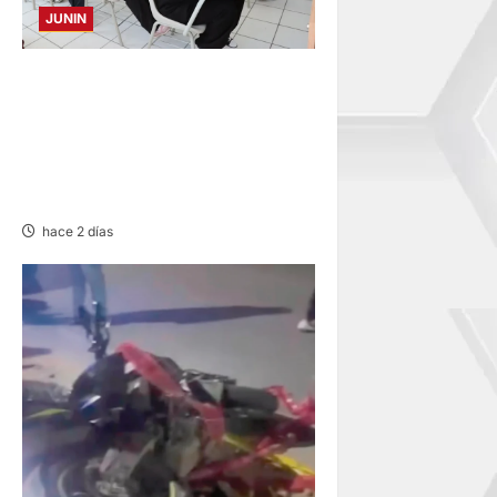
JUNIN
EXAMEN EN HUANCAYO,
TARMA Y SATIPO: MEDICINA
HUMANA, ENFERMERÍA Y
DERECHO CON MÁS
POSTULANTES A LA UNCP
hace 2 días