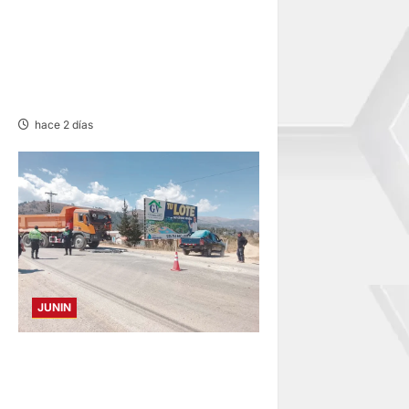
CHOQUE CAMIONETA Y
AUTOMOVIL: DEJA VARIOS
HERIDOS EN LA CARRETERA
CENTRAL
hace 2 días
JUNIN
CONCEPCION: COLISIONAN
VOLQUETE Y CAMIÓN
DEJANDO DAÑOS DE