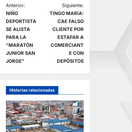
N
Anterior:
Siguiente:
NIÑO
TINGO MARÍA:
a
DEPORTISTA
CAE FALSO
SE ALISTA
CLIENTE POR
v
PARA LA
ESTAFAR A
e
“MARATÓN
COMERCIANT
JUNIOR SAN
E CON
g
JORGE”
DEPÓSITOS
a
c
Historias relacionadas
i
ó
n