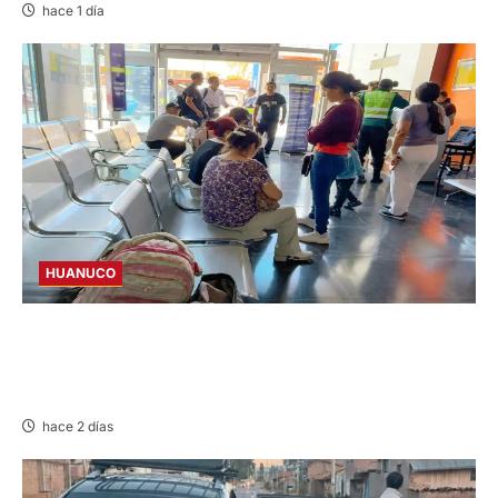
hace 1 día
HUANUCO
LIMA-HUÁNUCO: DENUNCIAN HURTO DE
EQUIPAJES Y MERCADERÍA EN BUS
INTERPROVINCIAL
hace 2 días