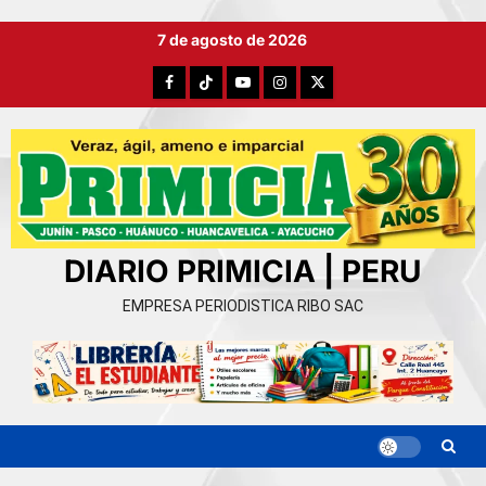
Ir
7 de agosto de 2026
al
contenido
Facebook
TikTok
YouTube
Instagram
X
DIARIO PRIMICIA | PERU
EMPRESA PERIODISTICA RIBO SAC