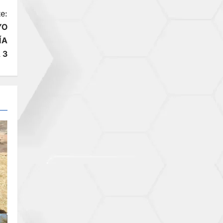
e:
YO
ÍA
 3