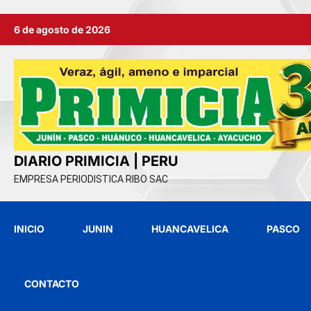
Ir
6 de agosto de 2026
al
contenido
DIARIO PRIMICIA | PERU
EMPRESA PERIODISTICA RIBO SAC
INICIO
JUNIN
HUANCAVELICA
PASCO
CONTACTO