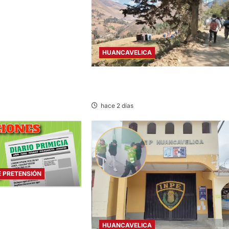
HUANCAVELICA
TAYACAJA: OCHO HERIDOS TRAS CAE
CAMIÓN UNOS 50 METROS
hace 2 días
E PRETENSIÓN
 PRETENSIÓN – LUNES
HUANCAVELICA