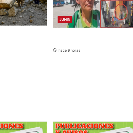
JUNIN
LAGRIMAS: SISMO
HACE 20 DÍAS: BUSCAN A PANADERO 
 VARIAS PROVINCIAS
69 AÑOS DESAPARECIDO
hace 9 horas