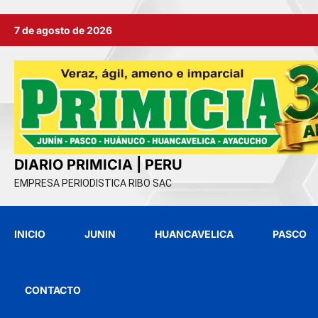
Ir
7 de agosto de 2026
al
contenido
DIARIO PRIMICIA | PERU
EMPRESA PERIODISTICA RIBO SAC
INICIO
JUNIN
HUANCAVELICA
PASCO
CONTACTO