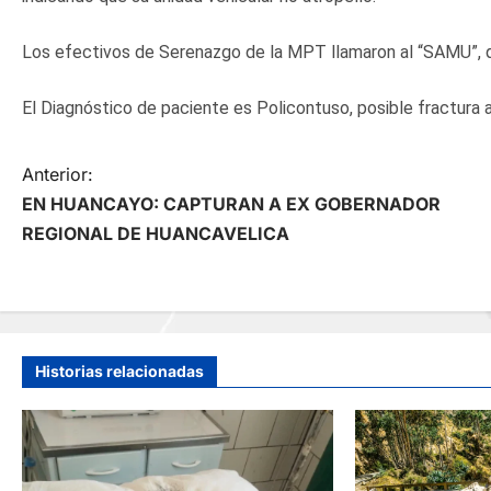
Los efectivos de Serenazgo de la MPT llamaron al “SAMU”, qu
El Diagnóstico de paciente es Policontuso, posible fractura a
N
Anterior:
EN HUANCAYO: CAPTURAN A EX GOBERNADOR
a
REGIONAL DE HUANCAVELICA
v
e
g
Historias relacionadas
a
c