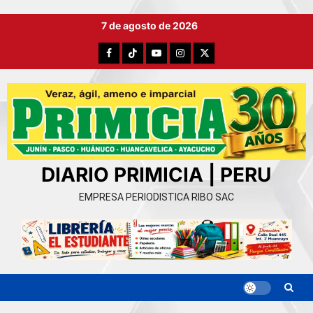
Ir
7 de agosto de 2026
al
contenido
Facebook
TikTok
YouTube
Instagram
X
DIARIO PRIMICIA | PERU
EMPRESA PERIODISTICA RIBO SAC