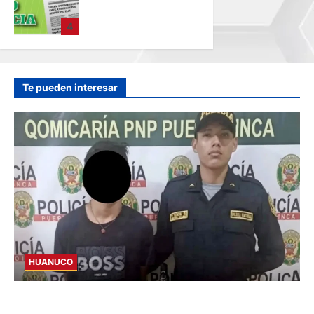
SUCESIÓN
INTESTADA –
4
VIERNES
07/AGO/2026
hace 34 minutos
Te pueden interesar
HUANUCO
INVESTIGAN A MENOR DE 13 AÑOS POR