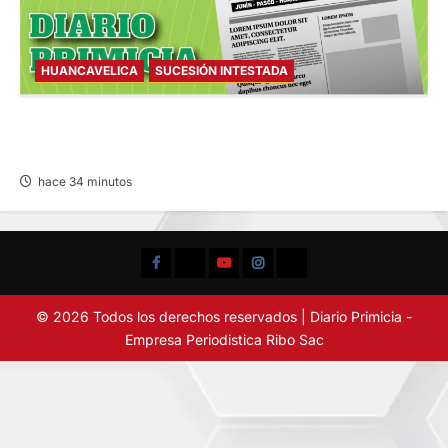
HUANCAVELICA
SUCESIÓN INTESTADA
SUCESIÓN INTESTADA – VIERNES
07/AGO/2026
hace 34 minutos
Facebook
TikTok
YouTube
Instagram
X
© 2026 Todos los derechos reservados | Diario Primicia -
Empresa Periodistica Ribo Sac