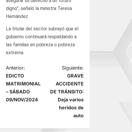
asegurar su derecho a un futuro
digno”, señaló la ministra Teresa
Hernández.
La titular del sector subrayó que el
gobierno continuará respaldando a
las familias en pobreza o pobreza
extrema.
N
Anterior:
Siguiente:
EDICTO
GRAVE
a
MATRIMONIAL
ACCIDENTE
– SÁBADO
DE TRÁNSITO:
v
09/NOV/2024
Deja varios
e
heridos de
auto
g