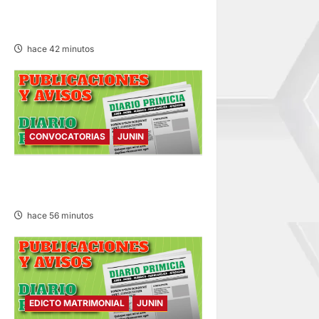
r
RECTIFICACIÓN DE PARTIDA –
VIERNES 07/AGO/2026
a
hace 42 minutos
d
a
s
CONVOCATORIAS
JUNIN
CONVOCATORIAS – VIERNES
07/AGO/2026
hace 56 minutos
EDICTO MATRIMONIAL
JUNIN