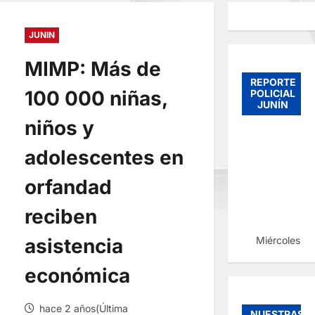
JUNIN
MIMP: Más de
REPORTE
100 000 niñas,
POLICIAL
JUNÍN
niños y
adolescentes en
orfandad
reciben
Miércoles, 
asistencia
económica
hace 2 años(Última
NUESTRAS