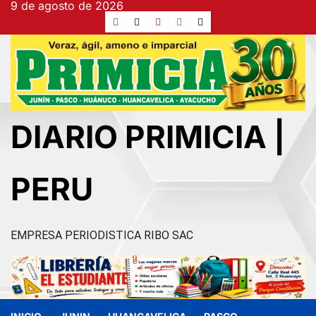
9 de agosto de 2026
Ir
Facebook
TikTok
YouTube
Instagram
X
al
contenido
DIARIO PRIMICIA |
PERU
EMPRESA PERIODISTICA RIBO SAC