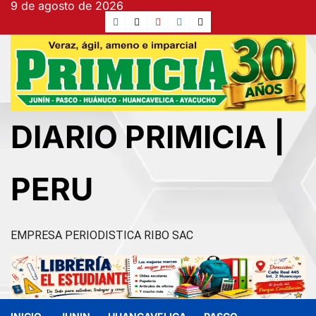
9 de agosto de 2026
Ir
Facebook
TikTok
YouTube
Instagram
X
al
contenido
DIARIO PRIMICIA |
PERU
EMPRESA PERIODISTICA RIBO SAC