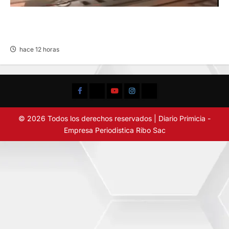
VIOLENTO CHOQUE: DEJA CINCO HERIDOS
POR EL “CAMINITO DE HUANCAYO”
hace 12 horas
Facebook
TikTok
YouTube
Instagram
X
© 2026 Todos los derechos reservados | Diario Primicia -
Empresa Periodistica Ribo Sac