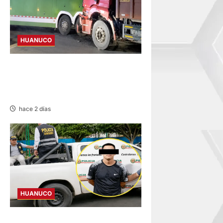
HUANUCO
BUS Y CAMIÓN COLISIONAN
EN LA CARRETERA TINGO
MARÍA-HUÁNUCO
hace 2 días
HUANUCO
DICTAN PRISIÓN