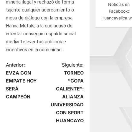
minería ilegal y rechazó de forma
Noticias en
tajante cualquier acercamiento o
Facebook:
mesa de diálogo con la empresa
Huancavelica.
Hanna Metals, a la que acusó de
intentar conseguir respaldo social
mediante eventos públicos e
incentivos en la comunidad.
N
Anterior:
Siguiente:
EVZA CON
TORNEO
a
EMPATE HOY
“COPA
SERÁ
CALIENTE”:
v
CAMPEÓN
ALIANZA
e
UNIVERSIDAD
CON SPORT
g
HUANCAYO