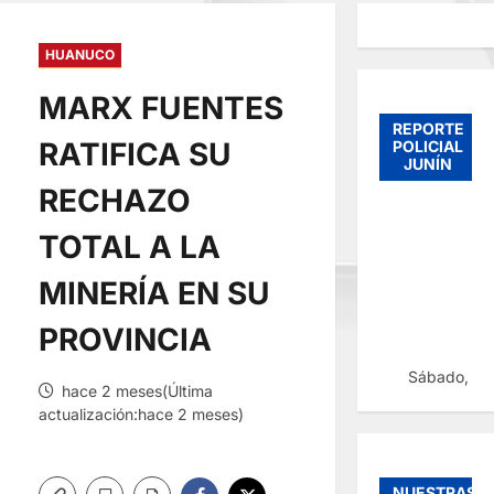
HUANUCO
MARX FUENTES
REPORTE
RATIFICA SU
POLICIAL
JUNÍN
RECHAZO
TOTAL A LA
MINERÍA EN SU
PROVINCIA
Sábado, 08
hace 2 meses(Última
actualización:hace 2 meses)
NUESTRAS