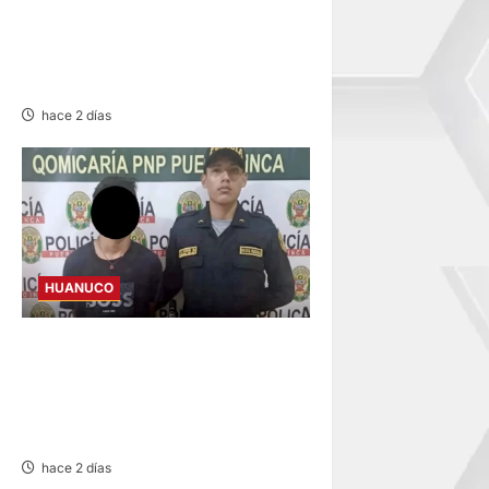
PREVENTIVA PARA
INVESTIGADO POR MUERTE
DE ESTUDIANTE DE LA UNAS
hace 2 días
HUANUCO
INVESTIGAN A MENOR DE 13
AÑOS POR PRESUNTO
HURTO DE S/ 17 MIL EN
PUERTO INCA
hace 2 días