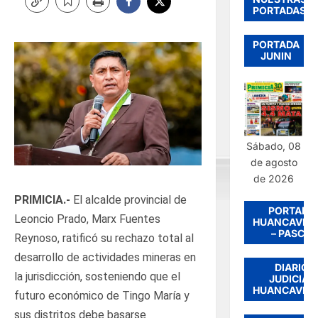
PORTADAS
PORTADA
JUNIN
Sábado, 08
de agosto
de 2026
PRIMICIA.-
El alcalde provincial de
PORTADA
Leoncio Prado, Marx Fuentes
HUANCAVEL
– PASCO
Reynoso, ratificó su rechazo total al
desarrollo de actividades mineras en
DIARIO
la jurisdicción, sosteniendo que el
JUDICIAL
HUANCAVEL
futuro económico de Tingo María y
sus distritos debe basarse