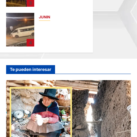
3
AMENAZABA
VIVIENDAS
JUNIN
hace 10 horas
VIOLENTO
CHOQUE: DEJA
CINCO HERIDOS
4
POR EL “CAMINITO
DE HUANCAYO”
hace 12 horas
Te pueden interesar