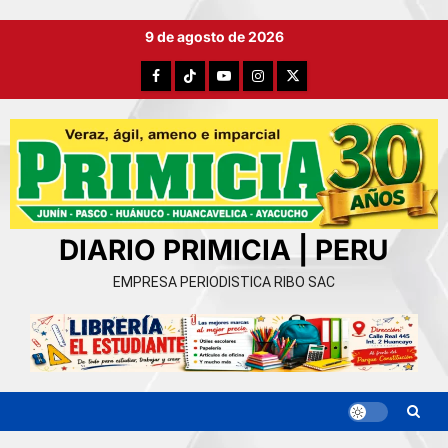
Ir
9 de agosto de 2026
al
contenido
Facebook
TikTok
YouTube
Instagram
X
DIARIO PRIMICIA | PERU
EMPRESA PERIODISTICA RIBO SAC