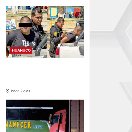
HUANUCO
DETIENEN A «OZUNA
TINGALÉS» POR
REQUISITORIA PENDIENTE
hace 2 días