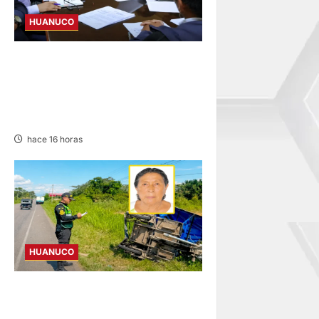
HUANUCO
JNE: ENCARGA LA ALCALDÍA
DE PILLCO MARCA A PRIMER
REGIDOR JUAN JOSÉ
ROMERO
hace 16 horas
HUANUCO
ANCIANA FALLECE TRAS
CHOQUE DE CAMIÓN Y