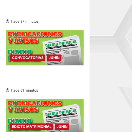
a
RECTIFICACIÓN DE PARTIDA –
VIERNES 07/AGO/2026
d
hace 37 minutos
a
s
CONVOCATORIAS
JUNIN
CONVOCATORIAS – VIERNES
07/AGO/2026
hace 51 minutos
EDICTO MATRIMONIAL
JUNIN