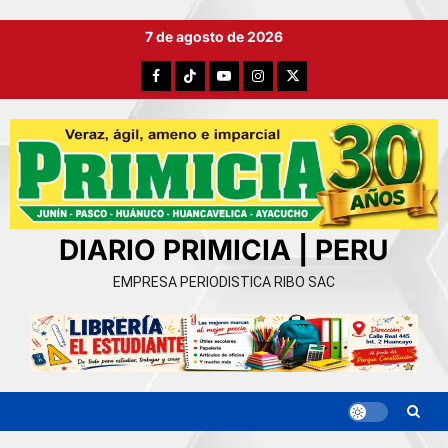
Ir
7 de agosto de 2026
al
contenido
Facebook
TikTok
YouTube
Instagram
X
DIARIO PRIMICIA | PERU
EMPRESA PERIODISTICA RIBO SAC