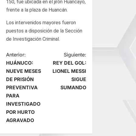
150, fue ubicada en el jirón Huancayo,
frente a la plaza de Huancán.
Los intervenidos mayores fueron
puestos a disposición de la Sección
de Investigación Criminal.
N
Anterior:
Siguiente:
HUÁNUCO:
REY DEL GOL:
a
NUEVE MESES
LIONEL MESSI
DE PRISIÓN
SIGUE
v
PREVENTIVA
SUMANDO
e
PARA
INVESTIGADO
g
POR HURTO
AGRAVADO
a