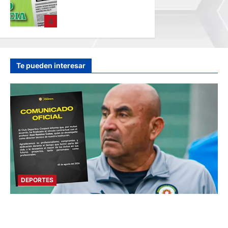
SANEAMIENTO
FÍSICO LEGAL –
4
VIERNES
07/AGO/2026
hace 33 minutos
Te pueden interesar
DEPORTES
DEPORTIVO COOPSOL ANUNCIA LA SALIDA
DEL TÉCNICO RAMÍREZ CUBAS