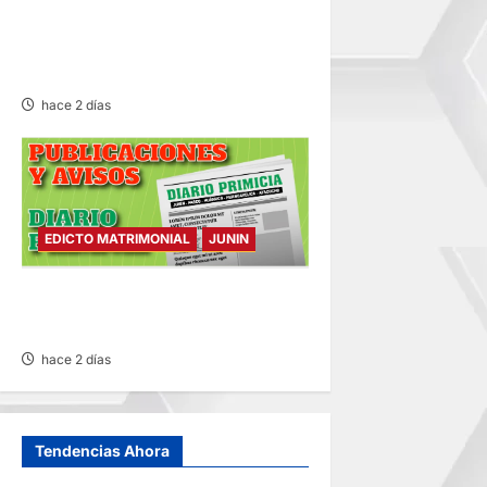
VOLQUETE Y CAMIÓN
DEJANDO DAÑOS DE
CONSIDERACIÓN
hace 2 días
EDICTO MATRIMONIAL
JUNIN
EDICTO MATRIMONIAL –
MIÉRCOLES 05/AGO/2026
hace 2 días
Tendencias Ahora