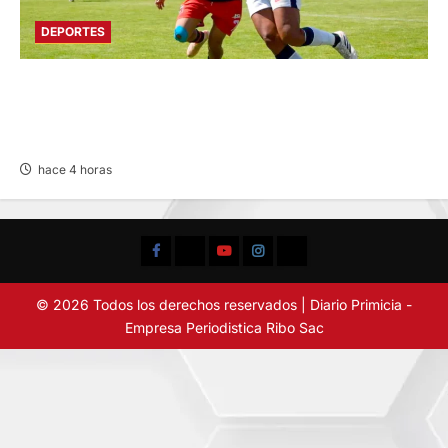
DEPORTES
AL CUMPLIRSE LA TERCERA FECHA: ALIANZA
SUPERA A FLAMENGO FBC Y LIDERA LIGA
FEMENINA
hace 4 horas
Facebook
TikTok
YouTube
Instagram
X
© 2026 Todos los derechos reservados | Diario Primicia -
Empresa Periodistica Ribo Sac