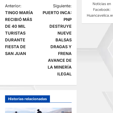
Noticias en
N
Anterior:
Siguiente:
Facebook:
TINGO MARÍA
PUERTO INCA:
Huancavelica.
a
RECIBIÓ MÁS
PNP
DE 40 MIL
DESTRUYE
v
TURISTAS
NUEVE
e
DURANTE
BALSAS
FIESTA DE
DRAGAS Y
g
SAN JUAN
FRENA
AVANCE DE
a
LA MINERÍA
c
ILEGAL
i
ó
Historias relacionadas
n