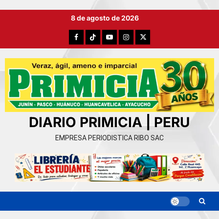
Ir
8 de agosto de 2026
al
contenido
Facebook
TikTok
YouTube
Instagram
X
DIARIO PRIMICIA | PERU
EMPRESA PERIODISTICA RIBO SAC