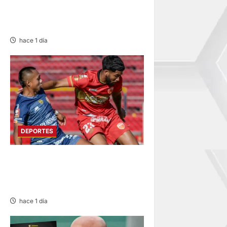
DEPORTES RECUERDA CII SU
ANIVERSARIO
hace 1 día
DEPORTES
HOY DESDE LAS 13:00
HORAS: SPORT HUANCAYO
CON LOS CHANKAS
hace 1 día