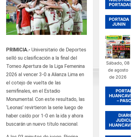
PORTADAS
PORTADA
JUNIN
PRIMICIA.-
Universitario de Deportes
selló su clasificación a la final del
Sábado, 08
Torneo Apertura de la Liga Femenina
de agosto
2026 al vencer 3-0 a Alianza Lima en
de 2026
el cotejo de vuelta de las
PORTADA
semifinales, en el Estadio
HUANCAVEL
Monumental. Con este resultado, las
– PASCO
‘Leonas’ revirtieron la serie luego de
DIARIO
haber caído por 1-0 en la ida y ahora
JUDICIAL
buscarán un nuevo título nacional.
HUANCAVEL
A los 03 minutos de juego, Pierina