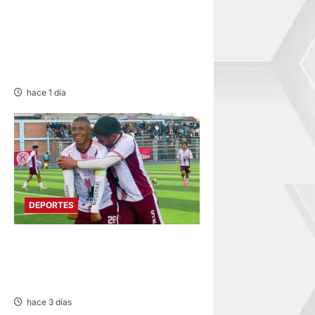
SE REANUDA
INTERMAGISTERIAL DE
FÚTBOL CON 32
REPRESENTATIVOS
hace 1 día
DEPORTES
COPA PERÚ EN PASCO:
SOCIEDAD TIRO 28 GOLEA
12-0 A ACADEMIA PEPE
hace 3 días