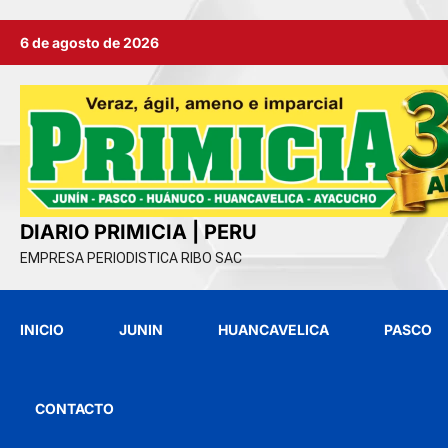
Ir
6 de agosto de 2026
al
contenido
DIARIO PRIMICIA | PERU
EMPRESA PERIODISTICA RIBO SAC
INICIO
JUNIN
HUANCAVELICA
PASCO
CONTACTO