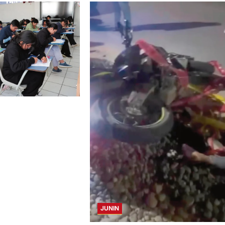
CAYO, TARMA Y
NA HUMANA,
ERECHO CON MÁS
LA UNCP
JUNIN