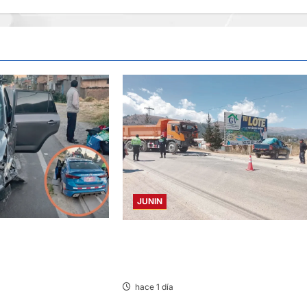
JUNIN
TA Y AUTOMOVIL:
CONCEPCION: COLISIONAN VOLQUET
IDOS EN LA
Y CAMIÓN DEJANDO DAÑOS DE
TRAL
CONSIDERACIÓN
hace 1 día