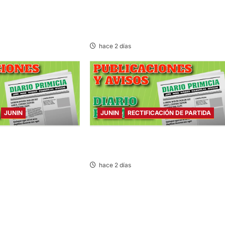
SE DESPISTA EN CARRETERA MARGINA
MOTOCICLISTA RESULTA GRAVEMENT
HERIDO
hace 2 días
JUNIN
JUNIN
RECTIFICACIÓN DE PARTIDA
ARTES 04/AGO/2026
RECTIFICACIÓN DE PARTIDA – MARTES
04/AGO/2026
hace 2 días