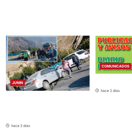
COMUNICADOS
COMUNICADO – M
JUNIN
hace 2 días
ACCIDENTE EN CARRETERA CENTRAL:
CHOQUE ENTRE MINIVÁN Y AUTOMÓVIL
DEJA HERIDOS Y CONGESTIÓN
VEHICULAR
hace 2 días