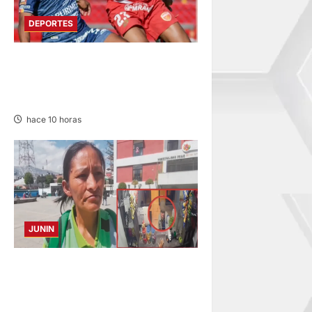
DEPORTES
HOY DESDE LAS 13:00
HORAS: SPORT HUANCAYO
CON LOS CHANKAS
hace 10 horas
JUNIN
HACE 20 DÍAS: BUSCAN A
PANADERO DE 69 AÑOS
DESAPARECIDO