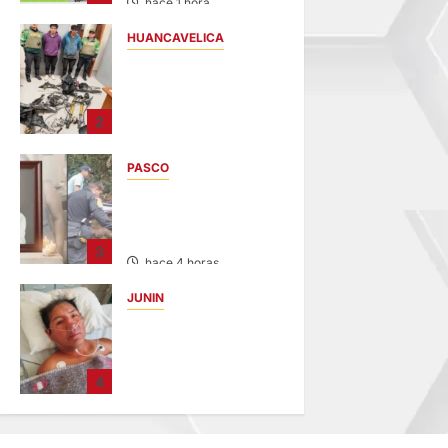
hace 1 hora
HUANCAVELICA
EN CHURCAMPA:
“LOS
DESMANTELADORE
2
S DE CHONTA” SON
DETENIDOS
PASCO
hace 2 horas
VILLA RICA:
HALLAN SIN VIDA A
MENOR DE 13 AÑOS
3
hace 4 horas
JUNIN
BUSCAN A
FAMILIARES: DE
PACIENTE
4
INTERNADO EN
HOSPITAL DE
JAUJA