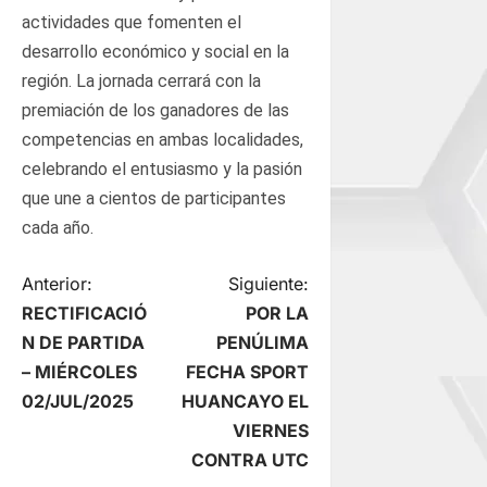
actividades que fomenten el
desarrollo económico y social en la
región. La jornada cerrará con la
premiación de los ganadores de las
competencias en ambas localidades,
celebrando el entusiasmo y la pasión
que une a cientos de participantes
cada año.
N
Anterior:
Siguiente:
RECTIFICACIÓ
POR LA
a
N DE PARTIDA
PENÚLIMA
– MIÉRCOLES
FECHA SPORT
v
02/JUL/2025
HUANCAYO EL
e
VIERNES
CONTRA UTC