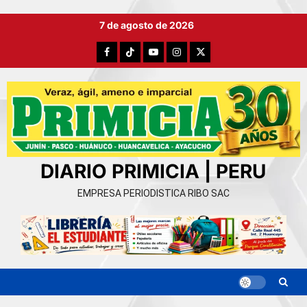
Ir
7 de agosto de 2026
al
contenido
Facebook
TikTok
YouTube
Instagram
X
DIARIO PRIMICIA | PERU
EMPRESA PERIODISTICA RIBO SAC