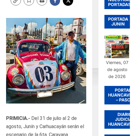
PORTADAS
PORTADA
JUNIN
Viernes, 07
de agosto
de 2026
PORTADA
HUANCAVEL
– PASCO
DIARIO
PRIMICIA.-
Del 31 de julio al 2 de
JUDICIAL
HUANCAVEL
agosto, Junín y Carhuacayán serán el
escenario de la 6ta. Caravana