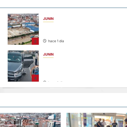
JUNIN
YANACANCHA: ALCALDE CUESTIONADO
POR OBRA INCONCLUSA DE I.E.
2
hace 1 día
JUNIN
CHOQUE CAMIONETA Y AUTOMOVIL: DEJ
VARIOS HERIDOS EN LA CARRETERA
CENTRAL
4
hace 1 día