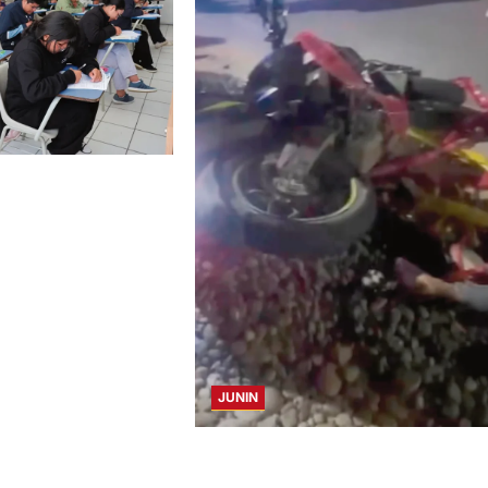
CAYO, TARMA Y
NA HUMANA,
ERECHO CON MÁS
LA UNCP
JUNIN
SE DESPISTA EN CARRETERA MARGINA
MOTOCICLISTA RESULTA GRAVEMENT