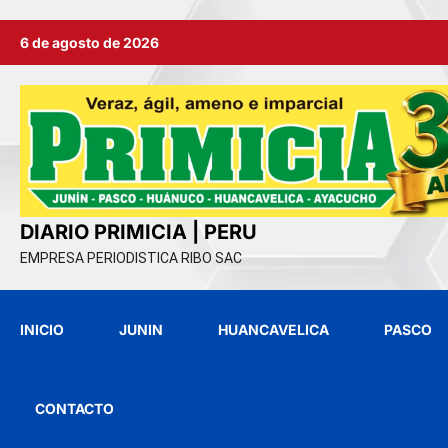
Ir
6 de agosto de 2026
al
contenido
DIARIO PRIMICIA | PERU
EMPRESA PERIODISTICA RIBO SAC
INICIO
JUNIN
HUANCAVELICA
PASCO
CONTACTO