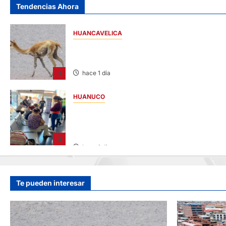
Tendencias Ahora
HUANCAVELICA
HUANCAVELICA: SARNA AMENAZA A LAS
VICUÑAS
1
hace 1 día
HUANUCO
LIMA-HUÁNUCO: DENUNCIAN HURTO DE
EQUIPAJES Y MERCADERÍA EN BUS
INTERPROVINCIAL
3
hace 1 día
Te pueden interesar