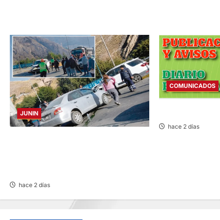
COMUNICADOS
COMUNICADO – M
JUNIN
hace 2 días
ACCIDENTE EN CARRETERA CENTRAL:
CHOQUE ENTRE MINIVÁN Y AUTOMÓVIL
DEJA HERIDOS Y CONGESTIÓN
VEHICULAR
hace 2 días