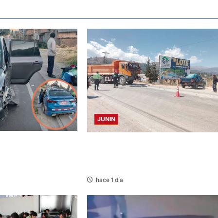
JUNIN
TA Y AUTOMOVIL:
CONCEPCION: COLISIONAN VOLQUET
IDOS EN LA
Y CAMIÓN DEJANDO DAÑOS DE
TRAL
CONSIDERACIÓN
hace 1 día