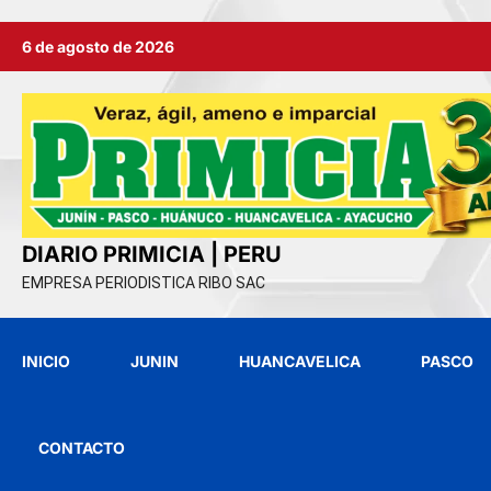
Ir
6 de agosto de 2026
al
contenido
DIARIO PRIMICIA | PERU
EMPRESA PERIODISTICA RIBO SAC
INICIO
JUNIN
HUANCAVELICA
PASCO
CONTACTO