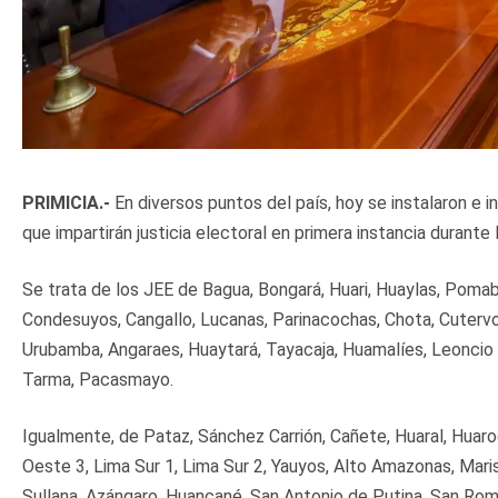
PRIMICIA.-
En diversos puntos del país, hoy se instalaron e 
que impartirán justicia electoral en primera instancia duran
Se trata de los JEE de Bagua, Bongará, Huari, Huaylas, Poma
Condesuyos, Cangallo, Lucanas, Parinacochas, Chota, Cutervo,
Urubamba, Angaraes, Huaytará, Tayacaja, Huamalíes, Leoncio 
Tarma, Pacasmayo.
Igualmente, de Pataz, Sánchez Carrión, Cañete, Huaral, Huaroc
Oeste 3, Lima Sur 1, Lima Sur 2, Yauyos, Alto Amazonas, Mar
Sullana, Azángaro, Huancané, San Antonio de Putina, San Rom