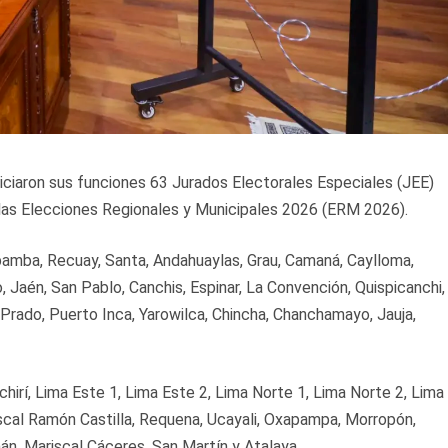
iniciaron sus funciones 63 Jurados Electorales Especiales (JEE)
te las Elecciones Regionales y Municipales 2026 (ERM 2026).
bamba, Recuay, Santa, Andahuaylas, Grau, Camaná, Caylloma,
 Jaén, San Pablo, Canchis, Espinar, La Convención, Quispicanchi,
Prado, Puerto Inca, Yarowilca, Chincha, Chanchamayo, Jauja,
hirí, Lima Este 1, Lima Este 2, Lima Norte 1, Lima Norte 2, Lima
iscal Ramón Castilla, Requena, Ucayali, Oxapampa, Morropón,
án, Mariscal Cáceres, San Martín y Atalaya.