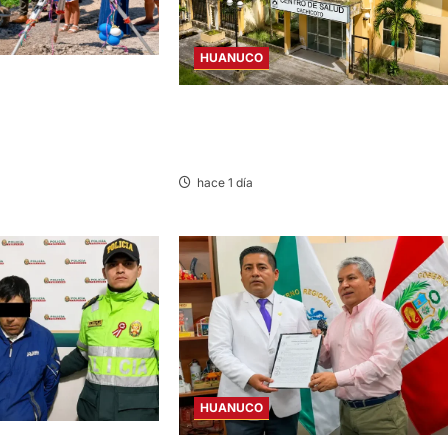
HUANUCO
CIAN OBRA DE PISTAS,
 DE S/ 3,3 MILLONES
CANCELAN REINICIO DEL CENTRO DE
SALUD DE CACHICOTO POR
FILTRACIONES DE AGUA
hace 1 día
HUANUCO
PREVENTIVA A SUJETO