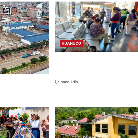
HUANUCO
LIMA-HUÁNUCO: DENUNCIAN HURTO 
EQUIPAJES Y MERCADERÍA EN BUS
INTERPROVINCIAL
hace 1 día
LCALDE CUESTIONADO
LUSA DE I.E.