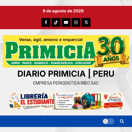
Ir
9 de agosto de 2026
al
contenido
Facebook
TikTok
YouTube
Instagram
X
DIARIO PRIMICIA | PERU
EMPRESA PERIODISTICA RIBO SAC