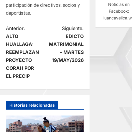
Noticias en
participación de directivos, socios y
Facebook:
deportistas.
Huancavelica.
N
Anterior:
Siguiente:
ALTO
EDICTO
a
HUALLAGA:
MATRIMONIAL
REEMPLAZAN
– MARTES
v
PROYECTO
19/MAY/2026
e
CORAH POR
EL PRECIP
g
a
Historias relacionadas
c
i