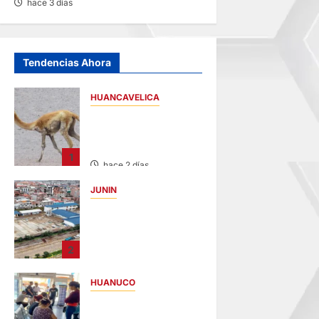
hace 3 días
Tendencias Ahora
HUANCAVELICA
HUANCAVELICA:
SARNA AMENAZA A
LAS VICUÑAS
1
hace 2 días
JUNIN
YANACANCHA:
ALCALDE
CUESTIONADO POR
2
OBRA INCONCLUSA
DE I.E.
HUANUCO
hace 2 días
LIMA-HUÁNUCO:
DENUNCIAN HURTO