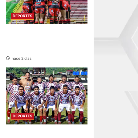
DEPORTES
ESTADIO IPD HUANCAYO:
FLAMENGO FBC MAÑANA
RECIBE AL ALIANZA LIMA
hace 2 días
DEPORTES
COPA PERÚ