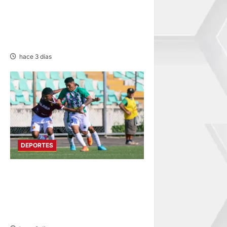
POR LA LIGA 1: ADT DE
MALAS VOLVIÓ A PERDER DE
LOCAL AHORA ANTE
GARCILASO
hace 3 días
DEPORTES
COPA PERU EN SU TERCERA
FASE: SUMAR MOTORS Y
JUVENTUD ALIANZA INICIAN
CON TRIUNFOS