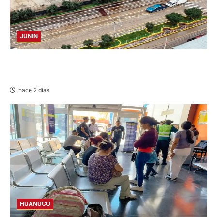
JUNIN
YANACANCHA: ALCALDE CUESTIONADO POR
OBRA INCONCLUSA DE I.E.
hace 2 días
HUANUCO