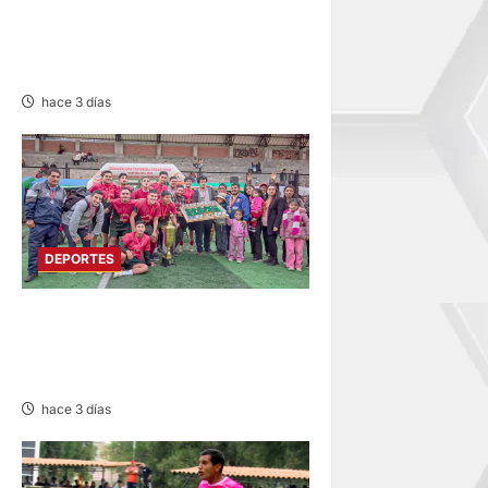
DEPARTAMENTAL:
CONSTRUCTORES GANA 2-0
A MUNICIPAL DE CHACOS
hace 3 días
DEPORTES
QUIVILLA, LA UNIÓN Y
PACHAS ALZAN “COPA
CHINCHAYSUYO”
hace 3 días