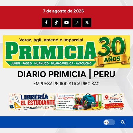
Ir
7 de agosto de 2026
al
contenido
Facebook
TikTok
YouTube
Instagram
X
DIARIO PRIMICIA | PERU
EMPRESA PERIODISTICA RIBO SAC