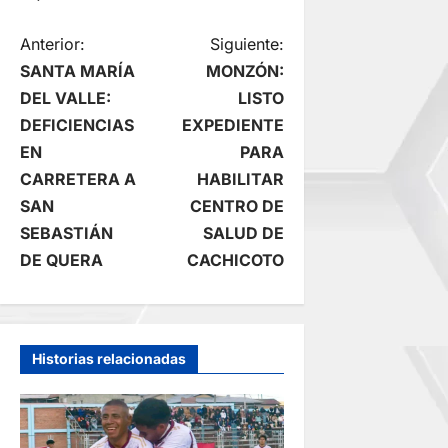
N
Anterior:
Siguiente:
SANTA MARÍA
MONZÓN:
a
DEL VALLE:
LISTO
DEFICIENCIAS
EXPEDIENTE
v
EN
PARA
e
CARRETERA A
HABILITAR
SAN
CENTRO DE
g
SEBASTIÁN
SALUD DE
DE QUERA
CACHICOTO
a
c
i
Historias relacionadas
ó