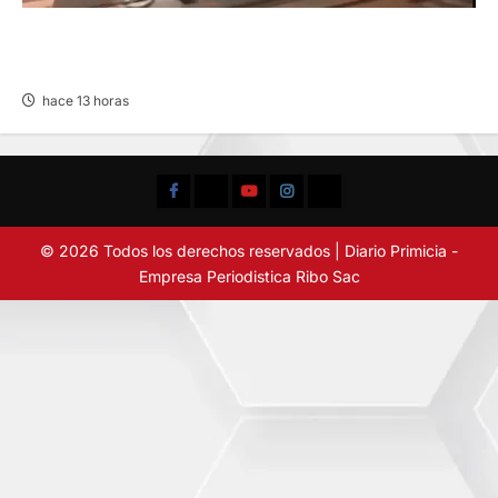
VIOLENTO CHOQUE: DEJA CINCO HERIDOS
POR EL “CAMINITO DE HUANCAYO”
hace 13 horas
Facebook
TikTok
YouTube
Instagram
X
© 2026 Todos los derechos reservados | Diario Primicia -
Empresa Periodistica Ribo Sac