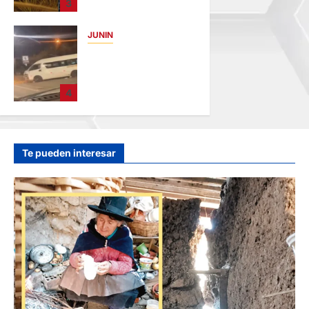
3
AMENAZABA
VIVIENDAS
JUNIN
hace 11 horas
VIOLENTO
CHOQUE: DEJA
CINCO HERIDOS
4
POR EL “CAMINITO
DE HUANCAYO”
hace 13 horas
Te pueden interesar