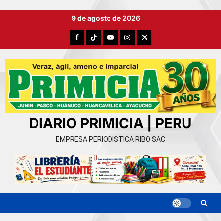
Ir
9 de agosto de 2026
al
contenido
Facebook
TikTok
YouTube
Instagram
X
DIARIO PRIMICIA | PERU
EMPRESA PERIODISTICA RIBO SAC