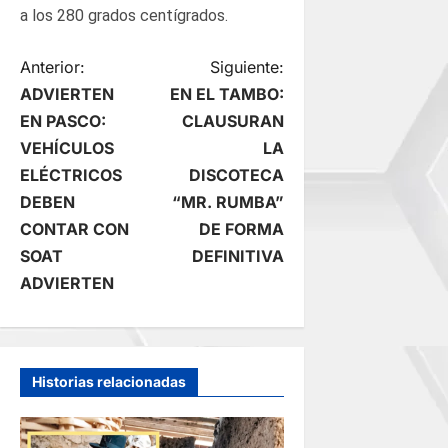
a los 280 grados centígrados.
N
Anterior:
Siguiente:
ADVIERTEN
EN EL TAMBO:
a
EN PASCO:
CLAUSURAN
VEHÍCULOS
LA
v
ELÉCTRICOS
DISCOTECA
e
DEBEN
“MR. RUMBA”
CONTAR CON
DE FORMA
g
SOAT
DEFINITIVA
ADVIERTEN
a
c
i
Historias relacionadas
ó